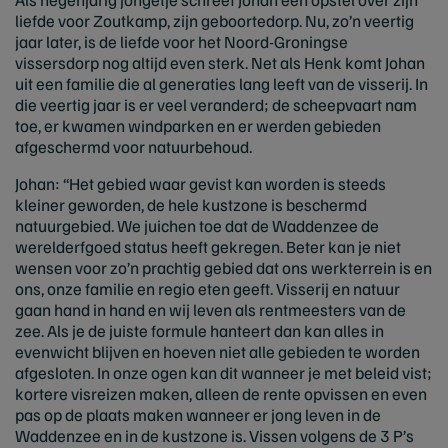
liefde voor Zoutkamp, zijn geboortedorp. Nu, zo’n veertig
jaar later, is de liefde voor het Noord-Groningse
vissersdorp nog altijd even sterk. Net als Henk komt Johan
uit een familie die al generaties lang leeft van de visserij. In
die veertig jaar is er veel veranderd; de scheepvaart nam
toe, er kwamen windparken en er werden gebieden
afgeschermd voor natuurbehoud.
Johan: “Het gebied waar gevist kan worden is steeds
kleiner geworden, de hele kustzone is beschermd
natuurgebied. We juichen toe dat de Waddenzee de
werelderfgoed status heeft gekregen. Beter kan je niet
wensen voor zo’n prachtig gebied dat ons werkterrein is en
ons, onze familie en regio eten geeft. Visserij en natuur
gaan hand in hand en wij leven als rentmeesters van de
zee. Als je de juiste formule hanteert dan kan alles in
evenwicht blijven en hoeven niet alle gebieden te worden
afgesloten. In onze ogen kan dit wanneer je met beleid vist;
kortere visreizen maken, alleen de rente opvissen en even
pas op de plaats maken wanneer er jong leven in de
Waddenzee en in de kustzone is. Vissen volgens de 3 P’s