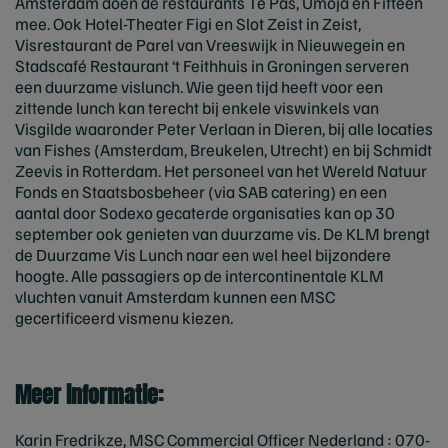
Amsterdam doen de restaurants Te Pas, Umoja en Fifteen
mee. Ook Hotel-Theater Figi en Slot Zeist in Zeist,
Visrestaurant de Parel van Vreeswijk in Nieuwegein en
Stadscafé Restaurant ‘t Feithhuis in Groningen serveren
een duurzame vislunch. Wie geen tijd heeft voor een
zittende lunch kan terecht bij enkele viswinkels van
Visgilde waaronder Peter Verlaan in Dieren, bij alle locaties
van Fishes (Amsterdam, Breukelen, Utrecht) en bij Schmidt
Zeevis in Rotterdam. Het personeel van het Wereld Natuur
Fonds en Staatsbosbeheer (via SAB catering) en een
aantal door Sodexo gecaterde organisaties kan op 30
september ook genieten van duurzame vis. De KLM brengt
de Duurzame Vis Lunch naar een wel heel bijzondere
hoogte. Alle passagiers op de intercontinentale KLM
vluchten vanuit Amsterdam kunnen een MSC
gecertificeerd vismenu kiezen.
Meer informatie:
Karin Fredrikze, MSC Commercial Officer Nederland : 070-