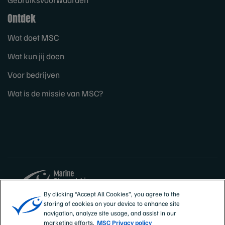
Ontdek
Wat doet MSC
Wat kun jij doen
Voor bedrijven
Wat is de missie van MSC?
By clicking “Accept All Cookies”, you agree to the
storing of cookies on your device to enhance site
Sites
Nederland
navigation, analyze site usage, and assist in our
marketing efforts.
MSC Privacy policy