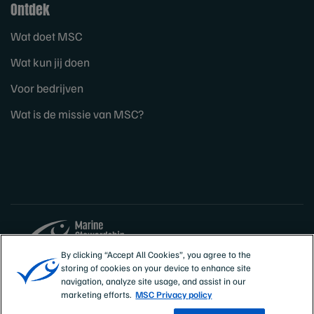
Ontdek
Wat doet MSC
Wat kun jij doen
Voor bedrijven
Wat is de missie van MSC?
By clicking “Accept All Cookies”, you agree to the
storing of cookies on your device to enhance site
Sites
Nederland
navigation, analyze site usage, and assist in our
marketing efforts.
MSC Privacy policy