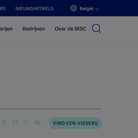
Sites
België
ERS
NIEUWSARTIKELS
erijen
Bedrijven
Over de MSC
VIND EEN VISSERIJ