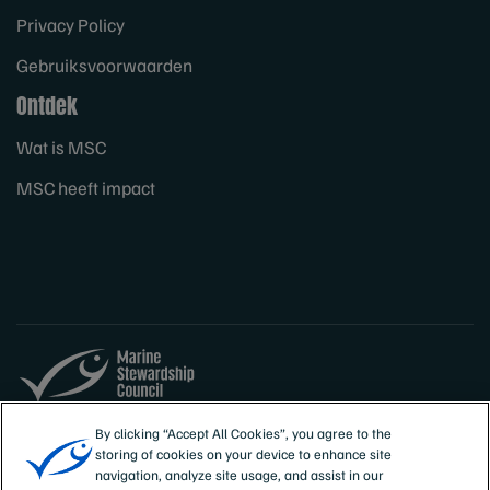
Privacy Policy
Gebruiksvoorwaarden
Ontdek
Wat is MSC
MSC heeft impact
Sites
België
By clicking “Accept All Cookies”, you agree to the
storing of cookies on your device to enhance site
Nederlands (België)
navigation, analyze site usage, and assist in our