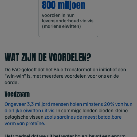
800 miljoen
voorzien in hun
levensonderhoud via vis
(mariene eiwitten)
WAT ZIJN DE VOORDELEN?
De FAO gelooft dat het Blue Transformation initiatief een
"win-win" is, met meerdere voordelen voor ons en de
aarde:
Voedzaam
Ongeveer 3,3 miljard mensen halen minstens 20% van hun
dierlijke eiwitten uit vis
. In sommige landen bieden kleine
pelagische vissen
zoals sardines de meest betaalbare
vorm van proteïne.
Het voedsel dat we uit het water halen, bevat een enorm