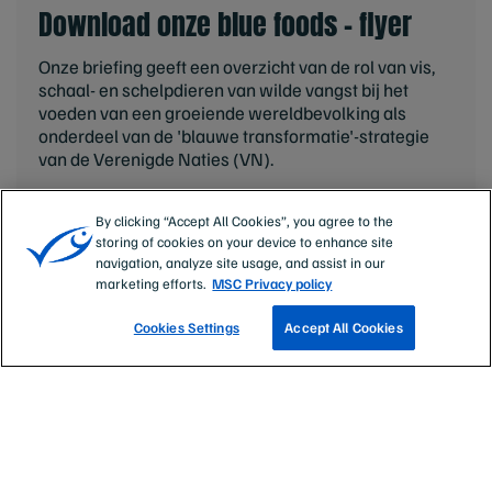
Download onze blue foods - flyer
Onze briefing geeft een overzicht van de rol van vis,
schaal- en schelpdieren van wilde vangst bij het
voeden van een groeiende wereldbevolking als
onderdeel van de 'blauwe transformatie'-strategie
van de Verenigde Naties (VN).
DOWNLOAD
By clicking “Accept All Cookies”, you agree to the
storing of cookies on your device to enhance site
navigation, analyze site usage, and assist in our
marketing efforts.
MSC Privacy policy
Cookies Settings
Accept All Cookies
Help
Contact
Privacy Policy
Gebruiksvoorwaarden