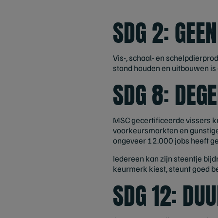
SDG 2: GEE
Vis-, schaal- en schelpdierpro
stand houden en uitbouwen is 
SDG 8: DEG
MSC gecertificeerde vissers 
voorkeursmarkten en gunstige 
ongeveer 12.000 jobs heeft g
Iedereen kan zijn steentje bi
keurmerk kiest, steunt goed b
SDG 12: DU