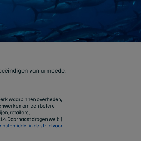
 beëindigen van armoede,
.
werk waarbinnen overheden,
menwerken om een betere
en, retailers,
 14.Daarnaast dragen we bij
ulpmiddel in de strijd voor