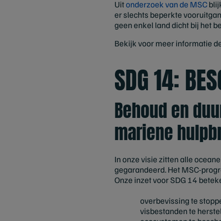
Uit
onderzoek van de MSC
bli
er slechts beperkte vooruitga
geen enkel land dicht bij het 
Bekijk voor meer informatie d
SDG 14: BE
Behoud en duu
mariene hulpb
In onze visie zitten alle ocean
gegarandeerd. Het MSC-progra
Onze inzet voor SDG 14 betek
overbevissing te stopp
visbestanden te herste