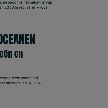
 is en ondanks het belang ervan
en 2030 te realiseren – was
 OCEANEN
eeën en
erproducten voor altijd
t realiseren van
SDG 14
.