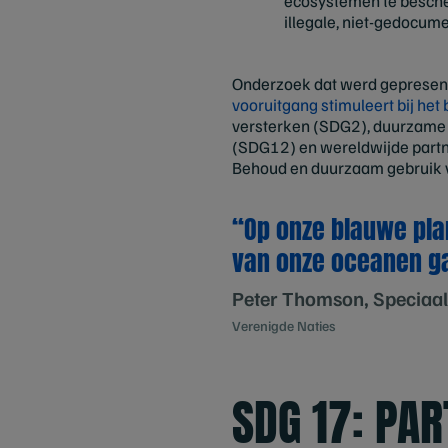
ecosystemen te besc
illegale, niet-gedocume
Onderzoek dat werd gepresente
vooruitgang stimuleert bij het 
versterken (SDG2), duurzame 
(SDG12) en wereldwijde partn
Behoud en duurzaam gebruik 
“Op onze blauwe pla
van onze oceanen ga
Peter Thomson, Speciaal
Verenigde Naties
SDG 17: PA