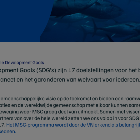
le Development Goals
pment Goals (SDG’s) zijn 17 doelstellingen voor het
aneet en het garanderen van welvaart voor iedereen
emeenschappelijke visie op de toekomst en bieden een raam
nisaties en de wereldwijde gemeenschap met elkaar kunnen sa
 beweging waar MSC graag deel van uitmaakt. Samen met visserij
ners van over de hele wereld zetten we ons volop in voor SDG
17.
Het MSC-programma wordt door de VN erkend als belangrijk h
ceanen.