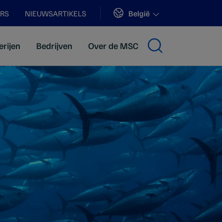
Sites
België
ERS
NIEUWSARTIKELS
erijen
Bedrijven
Over de MSC