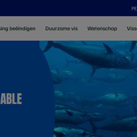
P
sing beëindigen
Duurzame vis
Wetenschap
Viss
NABLE