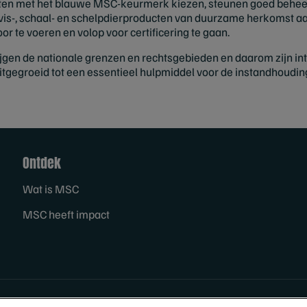
en met het blauwe MSC-keurmerk kiezen, steunen goed beheer
m vis-, schaal- en schelpdierproducten van duurzame herkomst aa
or te voeren en volop voor certificering te gaan.
gen de nationale grenzen en rechtsgebieden en daarom zijn in
gegroeid tot een essentieel hulpmiddel voor de instandhoudi
Ontdek
Wat is MSC
MSC heeft impact