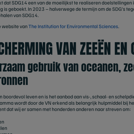
jkt dat SDG14 een van de moeilijkst te realiseren doelstellingen
ng is geboekt. In 2023 – halverwege de termijn om de SDG's teg
behalen van SDG14.
e website van
The Institution for Environmental Sciences
.
SCHERMING VAN ZEEËN EN
rzaam gebruik van oceanen, z
ronnen
en boordevol leven en is het aanbod aan vis-, schaal- en schelpdi
mma wordt door de VN erkend als belangrijk hulpmiddel bij he
ent dat wij er samen met honderden anderen naar streven om:
en
llen