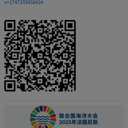
v=1747293458414