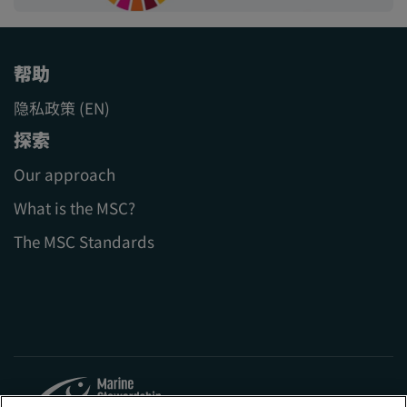
帮助
隐私政策 (EN)
探索
Our approach
What is the MSC?
The MSC Standards