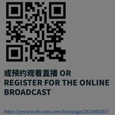
或预约观看直播 OR
REGISTER FOR THE ONLINE
BROADCAST
https://yncvrxvzb.vzan.com/live/page/2021482201?