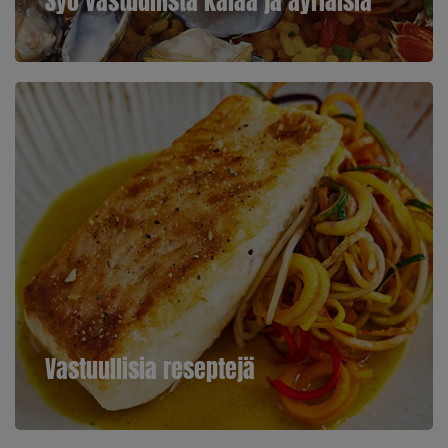
Syö vastuullista kalaa ja äyriäisiä
Vastuullisia reseptejä