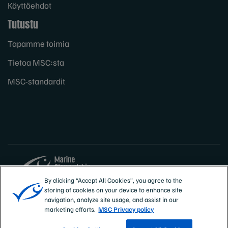
Käyttöehdot
Tutustu
Tapamme toimia
Tietoa MSC:sta
MSC-standardit
By clicking “Accept All Cookies”, you agree to the
storing of cookies on your device to enhance site
Sites
Suomi
navigation, analyze site usage, and assist in our
marketing efforts.
MSC Privacy policy