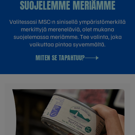
SUOJELEMME MERIÄMME
Valitessasi MSC:n sinisellä ympäristömerkillä
merkittyjä mereneläviä, olet mukana
suojelemassa meriämme. Tee valinta, joka
vaikuttaa pintaa syvemmältä.
MITEN SE TAPAHTUU?