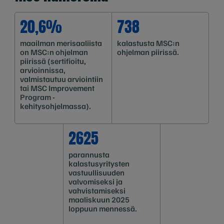
20,6%
738
maailman merisaaliista
kalastusta MSC:n
on MSC:n ohjelman
ohjelman piirissä.
piirissä (sertifioitu,
arvioinnissa,
valmistautuu arviointiin
tai MSC Improvement
Program -
kehitysohjelmassa).
2625
parannusta
kalastusyritysten
vastuullisuuden
valvomiseksi ja
vahvistamiseksi
maaliskuun 2025
loppuun mennessä.