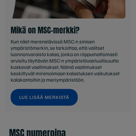
Mikä on MSC-merkki?
Kun näet merenelävissä MSC:n sinisen
ympäristömerkin, se tarkoittaa, että valitset
luonnonvaraista kalaa, jonka on riippumattomasti
arvioitu täyttävän MSC:n ympäristövastuullisuutta
koskevat vaatimukset. Nämä vaatimukset
keskittyvät minimoimaan kalastuksen vaikutukset
kalakantoihin ja meriympäristöön.
LUE LISÄÄ MERKISTÄ
MSC numeroina