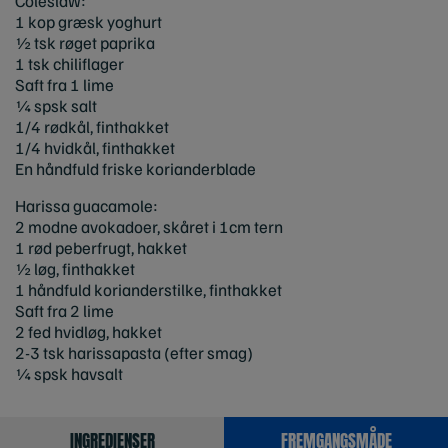
Coleslaw:
1 kop græsk yoghurt
½ tsk røget paprika
1 tsk chiliflager
Saft fra 1 lime
¼ spsk salt
1/4 rødkål, finthakket
1/4 hvidkål, finthakket
En håndfuld friske korianderblade
Harissa guacamole:
2 modne avokadoer, skåret i 1cm tern
1 rød peberfrugt, hakket
½ løg, finthakket
1 håndfuld korianderstilke, finthakket
Saft fra 2 lime
2 fed hvidløg, hakket
2-3 tsk harissapasta (efter smag)
¼ spsk havsalt
INGREDIENSER
FREMGANGSMÅDE