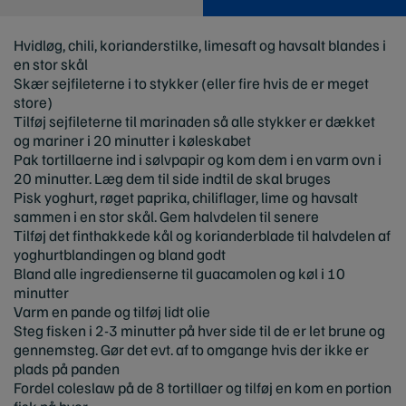
Hvidløg, chili, korianderstilke, limesaft og havsalt blandes i
en stor skål
Skær sejfileterne i to stykker (eller fire hvis de er meget
store)
Tilføj sejfileterne til marinaden så alle stykker er dækket
og mariner i 20 minutter i køleskabet
Pak tortillaerne ind i sølvpapir og kom dem i en varm ovn i
20 minutter. Læg dem til side indtil de skal bruges
Pisk yoghurt, røget paprika, chiliflager, lime og havsalt
sammen i en stor skål. Gem halvdelen til senere
Tilføj det finthakkede kål og korianderblade til halvdelen af
yoghurtblandingen og bland godt
Bland alle ingredienserne til guacamolen og køl i 10
minutter
Varm en pande og tilføj lidt olie
Steg fisken i 2-3 minutter på hver side til de er let brune og
gennemsteg. Gør det evt. af to omgange hvis der ikke er
plads på panden
Fordel coleslaw på de 8 tortillaer og tilføj en kom en portion