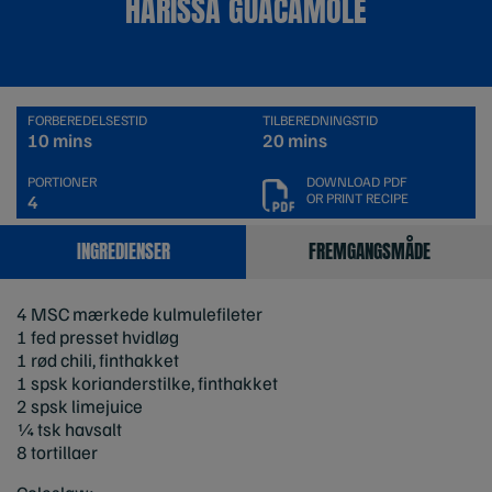
HARISSA GUACAMOLE
FORBEREDELSESTID
TILBEREDNINGSTID
10 mins
20 mins
PORTIONER
DOWNLOAD PDF
OR PRINT RECIPE
4
INGREDIENSER
FREMGANGSMÅDE
4 MSC mærkede kulmulefileter
1 fed presset hvidløg
1 rød chili, finthakket
1 spsk korianderstilke, finthakket
2 spsk limejuice
¼ tsk havsalt
8 tortillaer