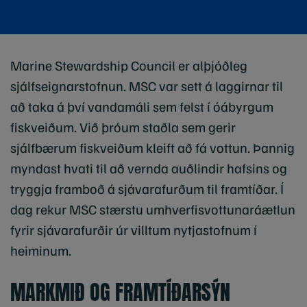
Marine Stewardship Council er alþjóðleg
sjálfseignarstofnun. MSC var sett á laggirnar til
að taka á því vandamáli sem felst í óábyrgum
fiskveiðum. Við þróum staðla sem gerir
sjálfbærum fiskveiðum kleift að fá vottun. Þannig
myndast hvati til að vernda auðlindir hafsins og
tryggja framboð á sjávarafurðum til framtíðar. Í
dag rekur MSC stærstu umhverfisvottunaráætlun
fyrir sjávarafurðir úr villtum nytjastofnum í
heiminum.
MARKMIÐ OG FRAMTÍÐARSÝN