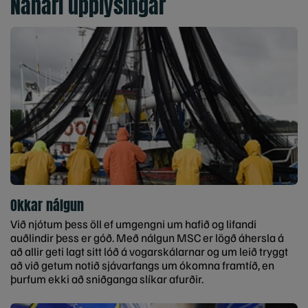
Nánari upplýsingar
Okkar nálgun
Við njótum þess öll ef umgengni um hafið og lifandi
auðlindir þess er góð. Með nálgun MSC er lögð áhersla á
að allir geti lagt sitt lóð á vogarskálarnar og um leið tryggt
að við getum notið sjávarfangs um ókomna framtíð, en
þurfum ekki að sniðganga slíkar afurðir.