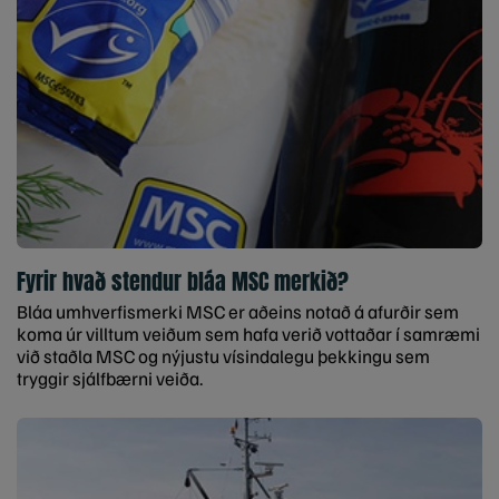
Fyrir hvað stendur bláa MSC merkið?
Bláa umhverfismerki MSC er aðeins notað á afurðir sem
koma úr villtum veiðum sem hafa verið vottaðar í samræmi
við staðla MSC og nýjustu vísindalegu þekkingu sem
tryggir sjálfbærni veiða.