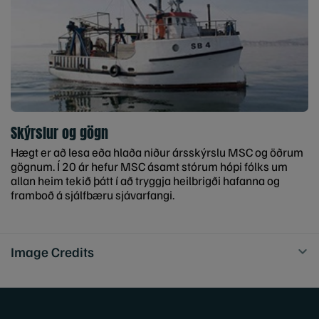
Skýrslur og gögn
Hægt er að lesa eða hlaða niður ársskýrslu MSC og öðrum
gögnum. Í 20 ár hefur MSC ásamt stórum hópi fólks um
allan heim tekið þátt í að tryggja heilbrigði hafanna og
framboð á sjálfbæru sjávarfangi.
Image Credits