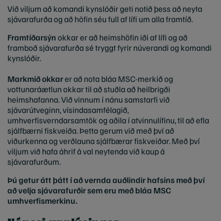
Við viljum að komandi kynslóðir geti notið þess að neyta
sjávarafurða og að höfin séu full af lífi um alla framtíð.
Framtíðarsýn
okkar er að heimshöfin iði af lífi og að
framboð sjávarafurða sé tryggt fyrir núverandi og komandi
kynslóðir.
Markmið okkar
er að nota bláa MSC-merkið og
vottunaráætlun okkar til að stuðla að heilbrigði
heimshafanna. Við vinnum í nánu samstarfi við
sjávarútveginn, vísindasamfélagið,
umhverfisverndarsamtök og aðila í atvinnulífinu, til að efla
sjálfbærni fiskveiða. Þetta gerum við með því að
viðurkenna og verðlauna sjálfbærar fiskveiðar. Með því
viljum við hafa áhrif á val neytenda við kaup á
sjávarafurðum.
Þú getur átt þátt í að vernda auðlindir hafsins með því
að velja sjávarafurðir sem eru með bláa MSC
umhverfismerkinu.