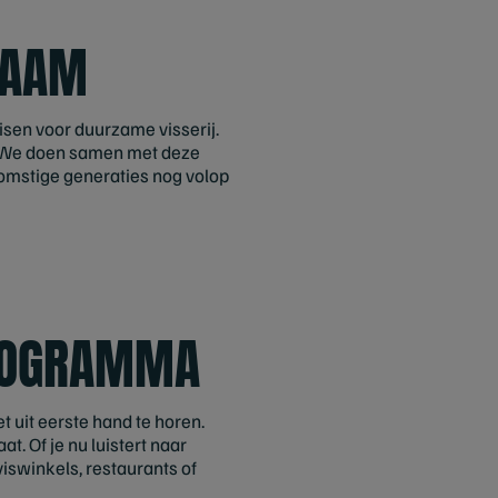
RZAAM
isen voor duurzame visserij.
k. We doen samen met deze
omstige generaties nog volop
PROGRAMMA
t uit eerste hand te horen.
t. Of je nu luistert naar
iswinkels, restaurants of