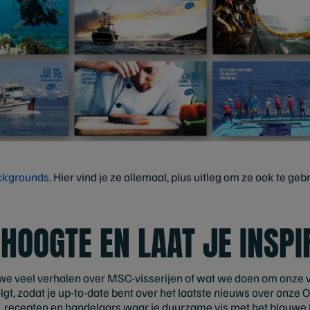
kgrounds
. Hier vind je ze allemaal, plus uitleg om ze ook te g
 HOOGTE EN LAAT JE INSP
 we veel verhalen over MSC-visserijen of wat we doen om onze
volgt, zodat je up-to-date bent over het laatste nieuws over onz
n, recepten en handelaars waar je duurzame vis met het blauwe