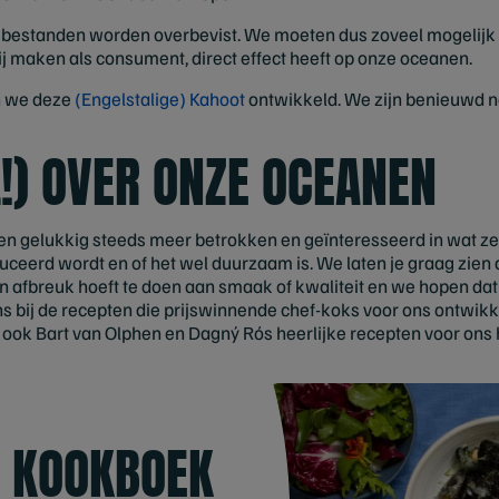
sbestanden worden overbevist. We moeten dus zoveel mogelijk
j maken als consument, direct effect heeft op onze oceanen.
n we deze
(Engelstalige) Kahoot
ontwikkeld. We zijn benieuwd n
!) OVER ONZE OCEANEN
en gelukkig steeds meer betrokken en geïnteresseerd in wat ze
ceerd wordt en of het wel duurzaam is. We laten je graag zien 
afbreuk hoeft te doen aan smaak of kwaliteit en we hopen dat 
ens bij de recepten die prijswinnende chef-koks voor ons ontwik
n ook Bart van Olphen en Dagný Rós heerlijke recepten voor ons
 KOOKBOEK