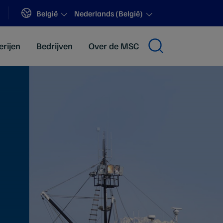
Sites
België
Nederlands (België)
erijen
Bedrijven
Over de MSC