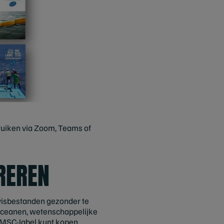
ebruiken via Zoom, Teams of
IREREN
 visbestanden gezonder te
e Oceanen, wetenschappelijke
 MSC-label kunt kopen.