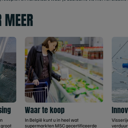
R MEER
sing
Waar te koop
Innov
en
In België kunt u in heel wat
Visseri
 groot
supermarkten MSC gecertificeerde
verduur