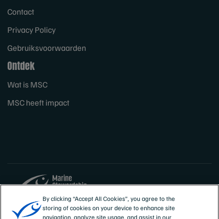
Contact
Privacy Policy
Gebruiksvoorwaarden
Ontdek
Wat is MSC
MSC heeft impact
By clicking “Accept All Cookies”, you agree to the
storing of cookies on your device to enhance site
Sites
België
navigation, analyze site usage, and assist in our