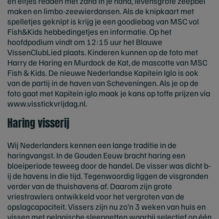
en eitjes redden met zand in je hand, levensgrote zeepbel
maken en limbo-zeewierdansen. Als de knipkaart met
spelletjes geknipt is krijg je een goodiebag van MSC vol
Fish&Kids hebbedingetjes en informatie. Op het
hoofdpodium vindt om 12:15 uur het Blauwe
VissenClubLied plaats. Kinderen kunnen op de foto met
Harry de Haring en Murdock de Kat, de mascotte van MSC
Fish & Kids. De nieuwe Nederlandse Kapitein Iglo is ook
van de partij in de haven van Scheveningen.
Als je op de
foto gaat met Kapitein iglo maak je kans op toffe prijzen via
www.visstickvrijdag.nl
.
Haring visserij
Wij­ Nederlanders kennen een lange traditie in de
haringvangst. In de Gouden Eeuw bracht haring een
bloeiperiode teweeg door de handel. De visser­ was dicht b­
ij de havens in die t­ijd. Tegenwoordig liggen de visgronden
verder van de thuishavens af. Daarom z­ijn grote
vriestrawlers ontwikkeld voor het vergroten van de
opslagcapaciteit. Vissers z­ijn nu zo’n 3 weken van huis en
vissen met pelagische sleepnetten waarbij selectief op één