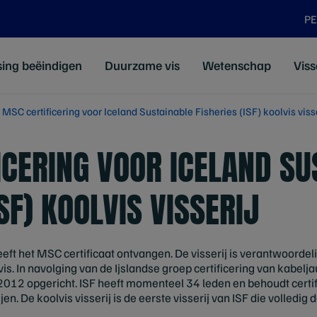
P
sing beëindigen
Duurzame vis
Wetenschap
Viss
MSC certificering voor Iceland Sustainable Fisheries (ISF) koolvis viss
ICERING VOOR ICELAND SU
ISF) KOOLVIS VISSERIJ
 heeft het MSC certificaat ontvangen. De visserij is verantwoordeli
s. In navolging van de Ijslandse groep certificering van kabelja
 2012 opgericht. ISF heeft momenteel 34 leden en behoudt certi
jen. De koolvis visserij is de eerste visserij van ISF die volled