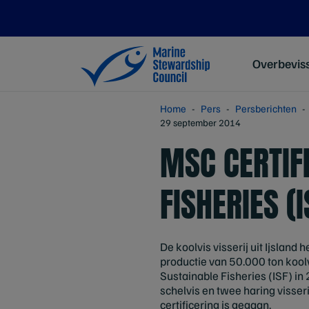
Overbevis
Home
Pers
Persberichten
29 september 2014
MSC CERTIF
FISHERIES (
De koolvis visserij uit Ijsland
productie van 50.000 ton koolvi
Sustainable Fisheries (ISF) in
schelvis en twee haring visseri
certificering is gegaan.