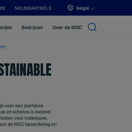
Sites
België
ERS
NIEUWSARTIKELS
erijen
Bedrijven
Over de MSC
erij
STAINABLE
jk voor een jaarlijkse
uw en schelvis is Iceland
ficaten voor kabeljauw,
ig door de MSC beoordeling en