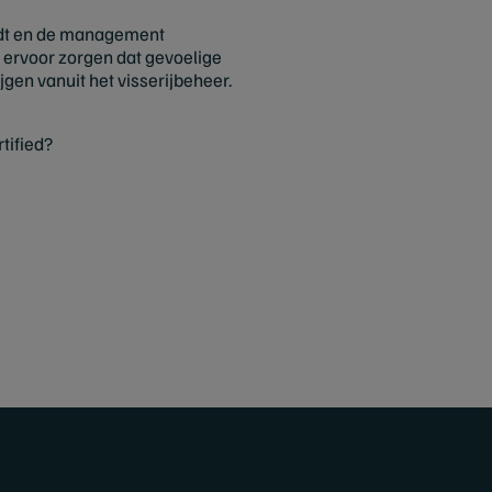
oudt en de management
 ervoor zorgen dat gevoelige
en vanuit het visserijbeheer.
tified?