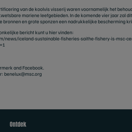
ertificering van de koolvis visserij waren voornamelijk het beh
wetsbare mariene leefgebieden. In de komende vier jaar zal dit
e bronnen en grote sponzen een nadrukkelijke bescherming krijg
nkelijke bericht kunt u hier vinden:
news/iceland-sustainable-fisheries-saithe-fishery-is-msc-cer
h=1
rmerk and Facebook.
r:
benelux@msc.org
Ontdek