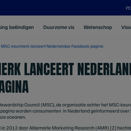
P
sing beëindigen
Duurzame vis
Wetenschap
Viss
MSC-keurmerk lanceert Nederlandse Facebook pagina
ERK LANCEERT NEDERLAN
AGINA
tewardship Council (MSC), de organisatie achter het MSC-keu
e pagina worden consumenten in Nederland geïnformeerd over
onze oceanen.
d in 2012 door Albemarle Marketing Research (AMR) [2] hech