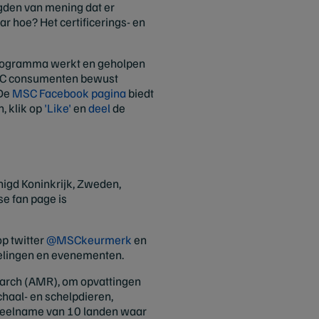
gden van mening dat er
 hoe? Het certificerings- en
programma werkt en geholpen
 MSC consumenten bewust
 De
MSC Facebook pagina
biedt
n, klik op
'Like'
en
deel
de
nigd Koninkrijk, Zweden,
e fan page is
p twitter
@MSCkeurmerk
en
kelingen en evenementen.
earch (AMR), om opvattingen
haal- en schelpdieren,
 deelname van 10 landen waar