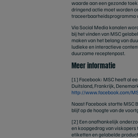
waarde aan een gezonde toekom
dringend actie moet worden o
traceerbaarheidsprogramma v
Via Social Media kanalen wor
bij het vinden van MSC gelabe
maken van het belang van duur
ludieke en interactieve content
duurzame receptenpost.
Meer informatie
[1] Facebook: MSC heeft al ee
Duitsland, Frankrijk, Denemar
http://www.facebook.com/M
Naast Facebook startte MSC 
blijf op de hoogte van de vo
[2] Een onafhankelijk onderz
en koopgedrag van viskopers t
etiketten en gelabelde produ