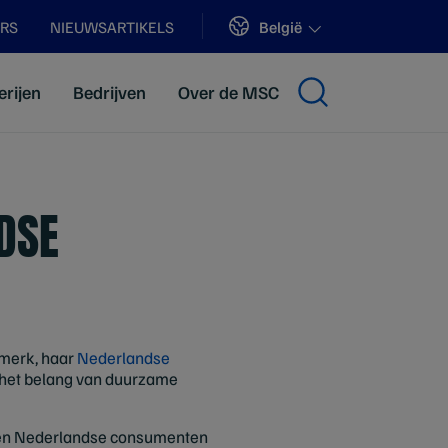
Sites
België
ERS
NIEUWSARTIKELS
erijen
Bedrijven
Over de MSC
DSE
rmerk, haar
Nederlandse
 het belang van duurzame
ten Nederlandse consumenten