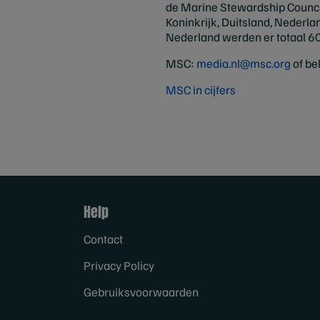
de Marine Stewardship Council
Koninkrijk, Duitsland, Nederla
Nederland werden er totaal 6
MSC:
media.nl@msc.org
of be
MSC in cijfers
Help
Contact
Privacy Policy
Gebruiksvoorwaarden