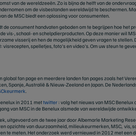
st van de wereldzeeën. Zo is bijna de helft van de ondervraa
ndernomen om de visbestanden wereldwijd te beschermen. Maar
an de MSC biedt een oplossing voor consumenten.
dt de consument handvaten geboden om te begrijpen hoe het 
lde vis-, schaal- en schelpdierproducten. Op deze manier wil
zame visserij en hen de mogelijkheid geven vragen te stellen.
: visrecepten, spelletjes, foto's en video's. Om uw steun te geve
n global fan page en meerdere landen fan pages zoals het Vere
ken, Spanje, Australië & Nieuw-Zeeland en Japan. De Nederlands
SCkeurmerk
.
Benelux in 2011 met
twitter
: volg het nieuws van MSC Benelux o
ortgang van MSC in de Benelux alsmede van wereldwijde ontwik
oek, uitgevoerd om de twee jaar door Albemarle Marketing Res
en opzichte van duurzaamheid, milieukeurmerken, MSC, vis, sc
cten te meten. Het onderzoek werd vernieuwd in 2012 met een