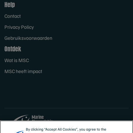
Help
Contact
Privacy Policy
Gebruiksvoorwaarden
Ontdek
Wat is MSC
MSC heeft impact
By clicking “Accept All Cookies”, you agree to the