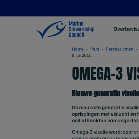
Overbevis
Home
Pers
Persberichten
8 juli 2015
OMEGA-3 VI
Nieuwe generatie visolie
De nieuwste generatie visolie
oprispingen met vislucht én h
ooit afhaakten vanwege dez
Omega-3 visolie wordt door vr
voor de grote groep mensen di