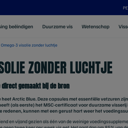
P
sing beëindigen
Duurzame vis
Wetenschap
Viss
Omega-3 visolie zonder luchtje
SOLIE ZONDER LUCHTJE
 direct gemaakt bij de bron
 heet Arctic Blue. Deze capsules met essentiële vetzuren zij
eeft (als eerste) het MSC-certificaat voor duurzame visserij
e redenen, kunnen met een gerust hart weer het voedingss
iend en vijand gezien als één van de weinige voedingssupplemen
e geen twee keer per week vis eet. Het gaat dan om 85% van d