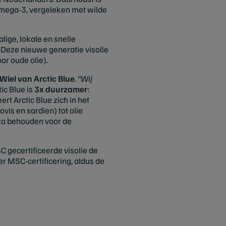
mega-3, vergeleken met wilde
lige, lokale en snelle
. Deze nieuwe generatie visolie
or oude olie).
Wiel van Arctic Blue
.
“Wij
ic Blue is
3x duurzamer
:
rt Arctic Blue zich in het
is en sardien) tot olie
n zo behouden voor de
 gecertificeerde visolie de
r MSC-certificering, aldus de