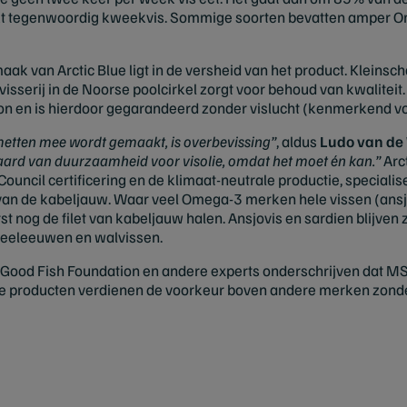
kt tegenwoordig kweekvis. Sommige soorten bevatten amper O
k van Arctic Blue ligt in de versheid van het product. Kleinscha
sserij in de Noorse poolcirkel zorgt voor behoud van kwaliteit
ron en is hierdoor gegarandeerd zonder vislucht (kenmerkend vo
metten mee wordt gemaakt, is overbevissing”
, aldus
Ludo van de 
aard van duurzaamheid voor visolie, omdat het moet én kan.”
Arct
ncil certificering en de klimaat-neutrale productie, specialisee
n de kabeljauw. Waar veel Omega-3 merken hele vissen (ansjov
rst nog de filet van kabeljauw halen. Ansjovis en sardien blijve
zeeleeuwen en walvissen.
 Good Fish Foundation en andere experts onderschrijven dat MSC
ze producten verdienen de voorkeur boven andere merken zonde