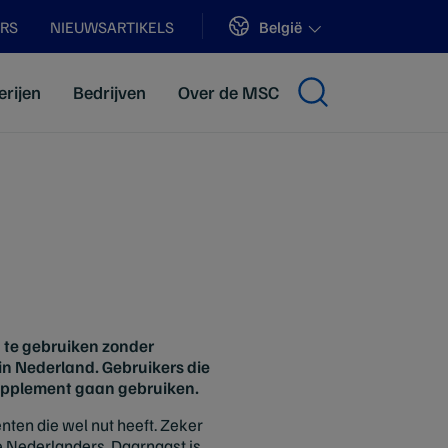
Sites
België
ERS
NIEUWSARTIKELS
erijen
Bedrijven
Over de MSC
n te gebruiken zonder
 in Nederland. Gebruikers die
upplement gaan gebruiken.
ten die wel nut heeft. Zeker
e Nederlanders. Daarnaast is