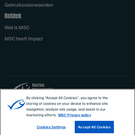
Gebruiksvoorwaarden
Ontdek
Wat is MSC
MSC heeft impact
By clicking “Accept All Cookies”, you agree to the
storing of cookies on your device to enhance site
Sites
België
navigation, analyze site usage, and assist in our
marketing efforts.
MSC Privacy policy
Cookies Settings
Accept All Cookies
VIND EEN VISSERIJ