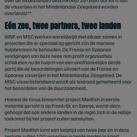
over de visbestanden beschikbaar zijn blijkt dat 88% van
de visserijen in het Middellandse Zeegebied worden
overbevist**.
Eén zee, twee partners, twee landen
WNF en MSC werken wereldwijd met elkaar samen in
projecten die er speciaal op gericht zijn de mariene
hulpbronnen te behouden. De Franse en Spaanse
vestigingen van deze twee non profit organisaties
schakelen nu de hulp in van een onafhankelijke derde
partij die de beoordelingen uitvoert van de Franse en
Spaanse visserijen in het Middellandse Zeegebied. De
MSC-visserijstandaard wordt als leidraad gehanteerd voor
het beoordelen van de duurzaamheid.
Hoewel de focus binnen het project Medfish in eerste
instantie gericht is op Frankrijk en Spanje, wordt alom
gehoopt dat ook andere landen in de regio zich in de nabije
toekomst bij het project zullen aansluiten.
Project Medfish kent een looptijd van twee jaar en in deze
periode zullen 100 visserijen in beide landen in kaart