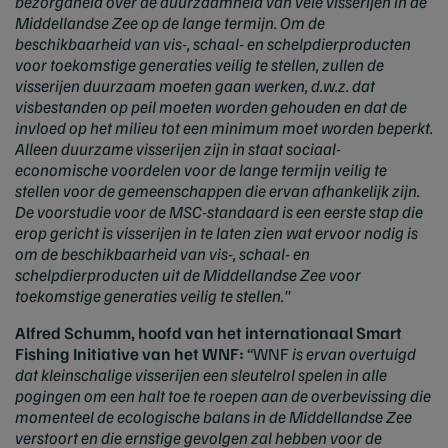
bezorgdheid over de duurzaamheid van vele visserijen in de
Middellandse Zee op de lange termijn. Om de
beschikbaarheid van vis-, schaal- en schelpdierproducten
voor toekomstige generaties veilig te stellen, zullen de
visserijen duurzaam moeten gaan werken, d.w.z. dat
visbestanden op peil moeten worden gehouden en dat de
invloed op het milieu tot een minimum moet worden beperkt.
Alleen duurzame visserijen zijn in staat sociaal-
economische voordelen voor de lange termijn veilig te
stellen voor de gemeenschappen die ervan afhankelijk zijn.
De voorstudie voor de MSC-standaard is een eerste stap die
erop gericht is visserijen in te laten zien wat ervoor nodig is
om de beschikbaarheid van vis-, schaal- en
schelpdierproducten uit de Middellandse Zee voor
toekomstige generaties veilig te stellen."
Alfred Schumm, hoofd van het internationaal Smart
Fishing Initiative van het WNF:
“WNF
is ervan overtuigd
dat kleinschalige visserijen een sleutelrol spelen in alle
pogingen om een halt toe te roepen aan de overbevissing die
momenteel de ecologische balans in de Middellandse Zee
verstoort en die ernstige gevolgen zal hebben voor de