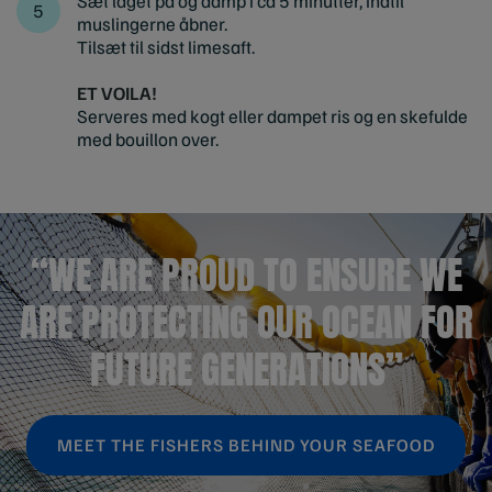
Sæt låget på og damp i ca 5 minutter, indtil
muslingerne åbner.
Tilsæt til sidst limesaft.
ET VOILA!
Serveres med kogt eller dampet ris og en skefulde
med bouillon over.
“WE ARE PROUD TO ENSURE WE
ARE PROTECTING OUR OCEAN FOR
FUTURE GENERATIONS”
MEET THE FISHERS BEHIND YOUR SEAFOOD