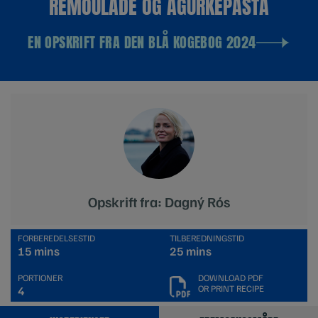
REMOULADE OG AGURKEPASTA
EN OPSKRIFT FRA DEN BLÅ KOGEBOG 2024
Opskrift fra: Dagný Rós
FORBEREDELSESTID
TILBEREDNINGSTID
15 mins
25 mins
PORTIONER
DOWNLOAD PDF
OR PRINT RECIPE
4