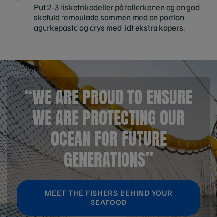
Put 2-3 fiskefrikadeller på tallerkenen og en god
skefuld remoulade sammen med en portion
agurkepasta og drys med lidt ekstra kapers.
“WE ARE PROUD TO ENSURE
WE ARE PROTECTING OUR
OCEAN FOR FUTURE
GENERATIONS”
MEET THE FISHERS BEHIND YOUR
SEAFOOD