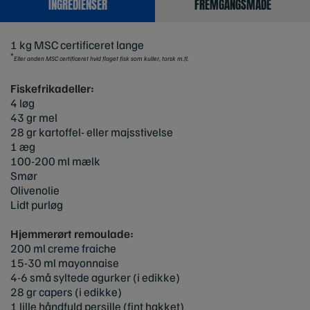
INGREDIENSER
FREMGANGSMÅDE
1 kg MSC certificeret lange
*
Eller anden MSC certificeret hvid flaget fisk som kuller, torsk m.fl.
Fiskefrikadeller:
4 løg
43 gr mel
28 gr kartoffel- eller majsstivelse
1 æg
100-200 ml mælk
Smør
Olivenolie
Lidt purløg
Hjemmerørt remoulade:
200 ml creme fraiche
15-30 ml mayonnaise
4-6 små syltede agurker (i edikke)
28 gr capers (i edikke)
1 lille håndfuld persille (fint hakket)