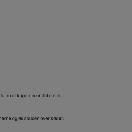
elen af kapersne indtil det er
nerne og øs saucen over kødet.