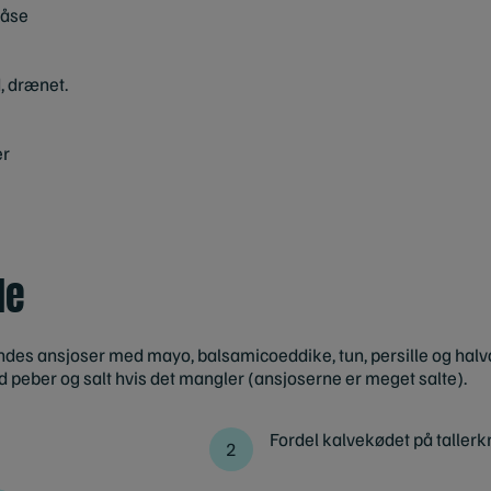
dåse
, drænet.
er
de
ndes ansjoser med mayo, balsamicoeddike, tun, persille og halvd
d peber og salt hvis det mangler (ansjoserne er meget salte).
Fordel kalvekødet på tallerk