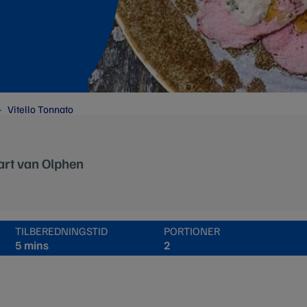
Vitello Tonnato
Bart van Olphen
TILBEREDNINGSTID
PORTIONER
5 mins
2