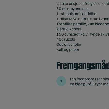
2 salte ansjoser fra glas eller 
50 ml mayonnaise
1 tsk. balsamicoeddike
1 dåse MSC mærket tun i vand
Tre stilke persille, kun bladene
2 spsk. kapers
150 ovnstegt kalv i tynde skiv
40g rucola
God olivenolie
Salt og peber
Fremgangsmå
I en foodprocessor ble
en blød puré. Krydr me