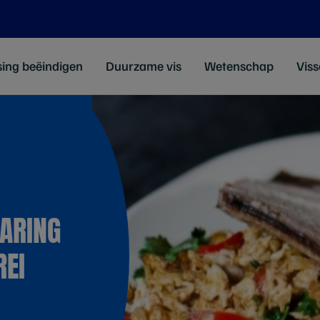
sing beëindigen
Duurzame vis
Wetenschap
Viss
ARING
REI