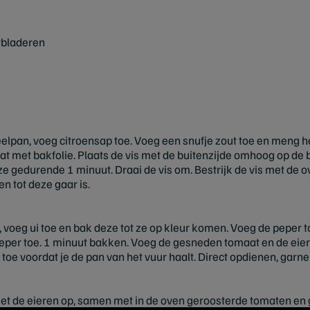
rbladeren
elpan, voeg citroensap toe. Voeg een snufje zout toe en meng h
at met bakfolie. Plaats de vis met de buitenzijde omhoog op de ba
ze gedurende 1 minuut. Draai de vis om. Bestrijk de vis met de o
n tot deze gaar is.
, voeg ui toe en bak deze tot ze op kleur komen. Voeg de peper
peper toe. 1 minuut bakken. Voeg de gesneden tomaat en de eier
 toe voordat je de pan van het vuur haalt. Direct opdienen, gar
met de eieren op, samen met in de oven geroosterde tomaten e