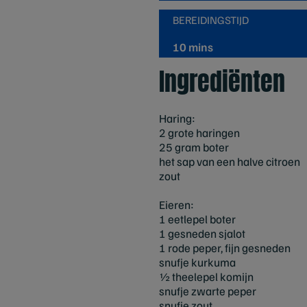
BEREIDINGSTIJD
10 mins
Ingrediënten
Haring:
2 grote haringen
25 gram boter
het sap van een halve citroen
zout
Eieren:
1 eetlepel boter
1 gesneden sjalot
1 rode peper, fijn gesneden
snufje kurkuma
½ theelepel komijn
snufje zwarte peper
snufje zout