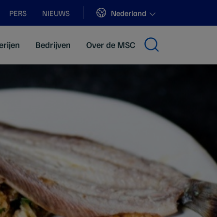
Sites
Nederland
PERS
NIEUWS
erijen
Bedrijven
Over de MSC