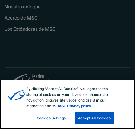
Nuestro enfoque
Acerca de MSC
Los Estándares de MSC
By clicking “Accept All Cookies”, you agree to the
storing of cookies on your device to enhance site
Sites
España
navigation, analyze site usage, and assist in our
marketing efforts.
MSC Privacy policy
Cookies Settings
Accept All Cookies
CONOCE NUESTRAS PESQUERÍAS