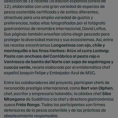
selección de 18 recetas (la edición española consta de
12), elaboradas con una gran variedad de especies de
pesca sostenible certificada y de estilos diferentes,
atractivas para una amplia variedad de gustos y
preferencias, todas ellas fotografiadas por el fotógrafo
gastronómico de renombre internacional, David Loftus.
Sus páginas también enseñan cómo elegir pescado para
proteger la diversidad marina y sus ecosistemas. Así, entre
las recetas encontramos
Langostinos con ajo, chile y
mantequilla a las finas hierbas: Atún al curry
Lontong;
Pasta con anchoas del Cantábrico al pesto rojo o
Ventresca de bonito del Norte con sopa de espárragos y
cuscús verde,
receta elaborada por el emblemático chef
español Joaquín Felipe y Embajador Azul de MSC
.
Entre los colaboradores del proyecto, participan chefs de
reconocido prestigio internacional, como
Bart van Olphen
,
chef, escritor y empresario holandés; la célebre chef
Siba
Mtongana
de Sudáfrica o la chef y directora gastronómica
sueca
Frida Ronge.
Todos los participantes son firmes
defensores de la pesca sostenible y de las prácticas de
abastecimiento responsable.