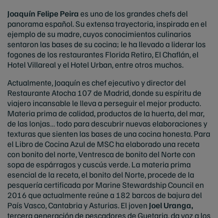
Joaquín Felipe Peira
es uno de los grandes chefs del
panorama español. Su extensa trayectoria, inspirada en el
ejemplo de su madre, cuyos conocimientos culinarios
sentaron las bases de su cocina; le ha llevado a liderar los
fogones de los restaurantes Florida Retiro, El Chaflán, el
Hotel Villareal y el Hotel Urban, entre otros muchos.
Actualmente, Joaquín es chef ejecutivo y director del
Restaurante Atocha 107 de Madrid, donde su espíritu de
viajero incansable le lleva a perseguir el mejor producto.
Materia prima de calidad, productos de la huerta, del mar,
de las lonjas… todo para descubrir nuevas elaboraciones y
texturas que sienten las bases de una cocina honesta. Para
el Libro de Cocina Azul de MSC ha elaborado una receta
con bonito del norte, Ventresca de bonito del Norte con
sopa de espárragos y cuscús verde. La materia prima
esencial de la receta, el bonito del Norte, procede de la
pesquería certificada por Marine Stewardship Council en
2016 que actualmente reúne a 182 barcos de bajura del
País Vasco, Cantabria y Asturias. El joven
Joel Uranga,
tercera generación de pescadores de Guetaria, da voz a los