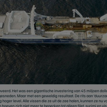
eerd. Het was een gigantische investering van 45 miljoen dollar
sneden. Maar met een geweldig resultaat. De rits aan ‘duurzame 
 hoger level. Alle vissen die ze uit de zee halen, kunnen ze nu v
 hoeven zich niet meer te beperken tot alleen filet, surimi en vi