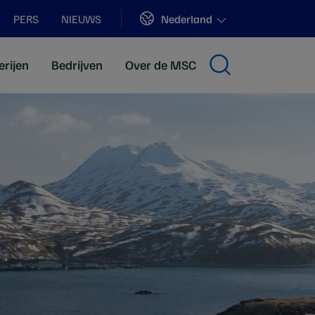
Sites
Nederland
PERS
NIEUWS
erijen
Bedrijven
Over de MSC