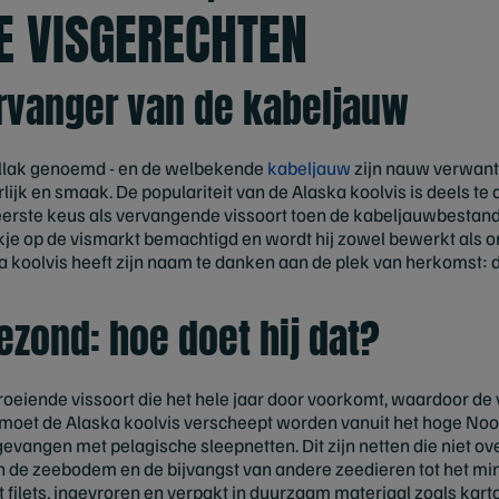
E VISGERECHTEN
rvanger van de kabeljauw
ollak genoemd - en de welbekende
kabeljauw
zijn nauw verwant
ijk en smaak. De populariteit van de Alaska koolvis is deels t
e eerste keus als vervangende vissoort toen de kabeljauwbestan
ekje op de vismarkt bemachtigd en wordt hij zowel bewerkt als 
a koolvis heeft zijn naam te danken aan de plek van herkomst
zond: hoe doet hij dat?
roeiende vissoort die het hele jaar door voorkomt, waardoor de 
 moet de Alaska koolvis verscheept worden vanuit het hoge Noor
gevangen met pelagische sleepnetten. Dit zijn netten die niet
n de zeebodem en de bijvangst van andere zeedieren tot het m
t filets, ingevroren en verpakt in duurzaam materiaal zoals kart