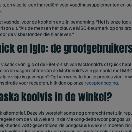
vis, en visolie, een ingrediënt voor voedingssupplementen en oo
.
 vaandel voor de kapitein en zijn bemanning. “Het is onze taak 
rison uit. “Als de mensen het blauwe MSC-keurmerk op ons produ
oor de visbestanden die hier leven.”
ick en Iglo: de grootgebruiker
visstick van Iglo of de Filet-o-fish van McDonald’s of Quick heb
Iglo en de visgerechten van de McDonald’s zijn gemaakt met MSC
w Iglo visje is gevangen? Op hun website kun je precies zien in
inspiratie voor recepten, kijk dan op onze
receptenpagina
.
laska koolvis in de winkel?
 alternatief. Deze vis worstelt soms nog onterecht met zijn rep
egelen om de viskwekers in de Mekong-delta waar pangasius 
lijkheden. ASC-gecertificeerde pangasius kwekers moeten zich
erkwaliteit. Bovendien krijgt pangasius hoofdzakelijk een plant