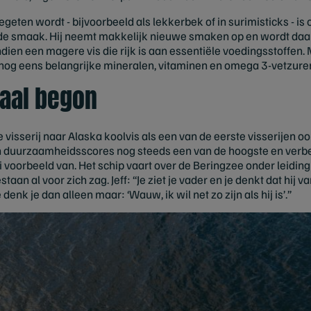
geten wordt - bijvoorbeeld als lekkerbek of in surimisticks - is 
de smaak. Hij neemt makkelijk nieuwe smaken op en wordt daar
ndien een magere vis die rijk is aan essentiële voedingsstoffen
nog eens belangrijke mineralen, vitaminen en omega 3-vetzure
maal begon
isserij naar Alaska koolvis als een van de eerste visserijen ooi
hun duurzaamheidsscores nog steeds een van de hoogste en verbet
 voorbeeld van. Het schip vaart over de Beringzee onder leiding v
staan al voor zich zag. Jeff: “Je ziet je vader en je denkt dat hij 
denk je dan alleen maar: ‘Wauw, ik wil net zo zijn als hij is’.”