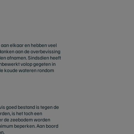
 aan elkaar en hebben veel
e danken aan de overbevissing
den afnamen. Sindsdien heeft
onbewerkt volop gegeten in
: de koude wateren rondom
vis goed bestand is tegen de
den, is het toch een
 over de zeebodem worden
inimum beperken. Aan boord
on.