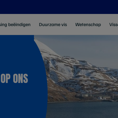
sing beëindigen
Duurzame vis
Wetenschap
Viss
 OP ONS