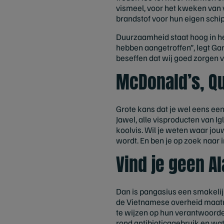
vismeel, voor het kweken van 
brandstof voor hun eigen schip
Duurzaamheid staat hoog in het
hebben aangetroffen”, legt Gar
beseffen dat wij goed zorgen v
McDonald’s, Qu
Grote kans dat je wel eens een 
Jawel, alle visproducten van 
koolvis. Wil je weten waar jou
wordt. En ben je op zoek naar 
Vind je geen A
Dan is pangasius een smakelijk
de Vietnamese overheid maatr
te wijzen op hun verantwoorde
rond antibioticagebruik en wat