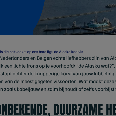
is die het vaakst op ons bord ligt: de Alaska koolvis
t Nederlanders en Belgen echte liefhebbers zijn van Al
jk een lichte frons op je voorhoofd: “de Alaska wat?”.
erstopt achter de knapperige korst van jouw kibbeling o
en van de meest gegeten vissoorten. Wat maakt deze v
zoals kabeljauw en zalm bijhoudt of zelfs voorbijstr
ONBEKENDE, DUURZAME HE