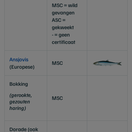
MSC = wild
gevangen
ASC =
gekweekt
- = geen
certificaat
Ansjovis
MSC
(Europese)
Bokking
(gerookte,
MSC
gezouten
haring)
Dorade (ook