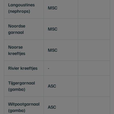
Langoustines
MSC
(nephrops)
Noordse
MSC
garnaal
Noorse
MSC
kreeftjes
Rivier kreeftjes
-
Tijgergarnaal
ASC
(gamba)
Witpootgarnaal
ASC
(gamba)