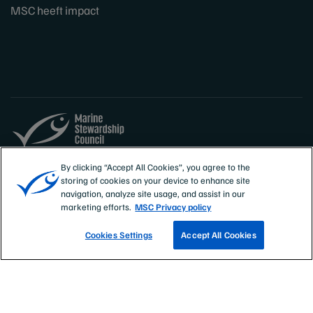
MSC heeft impact
Sites
België
By clicking “Accept All Cookies”, you agree to the
storing of cookies on your device to enhance site
Nederlands (België)
navigation, analyze site usage, and assist in our
marketing efforts.
MSC Privacy policy
Cookies Settings
Accept All Cookies
VIND EEN VISSERIJ