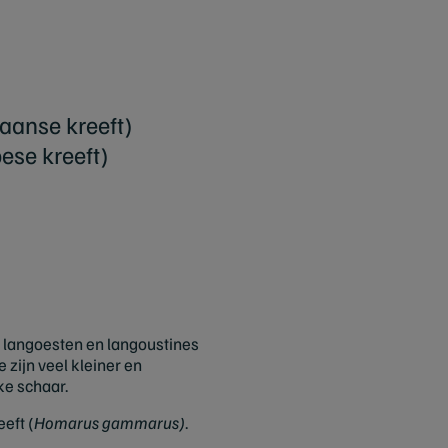
aanse kreeft)
ese kreeft)
k langoesten en langoustines
 zijn veel kleiner en
ke schaar.
eft (
Homarus gammarus)
.