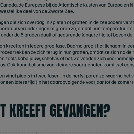
 Canada, de Europese bij de Atlantische kusten van Europa en No
 westelijke deel van de Zwarte Zee.
ingen die zich overdag in spleten of grotten in de zeebodem vers
mperatuurveranderingen migreren ze, omdat hun temperatuurtoler
nder de 5 graden daalt of gedurende langere tijd tot boven de 20
en kreeften in iedere groeifase. Daarna groeit het lichaam in een
proces trekken ze zich terug in hun grotten, omdat ze zich na d
ren zoals kabeljauw, schelvis of bot. Ze voeden zich voornameli
aas. Ook kannibalisme van kleinere soortgenoten komt wel eens
en vindt plaats in twee fasen. In de herfst paren ze, waarna het
or een latere tijd (in het daaropvolgende voorjaar tot de zomer
T KREEFT GEVANGEN?