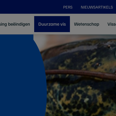
PERS
NIEUWSARTIKELS
sing beëindigen
Duurzame vis
Wetenschap
Viss