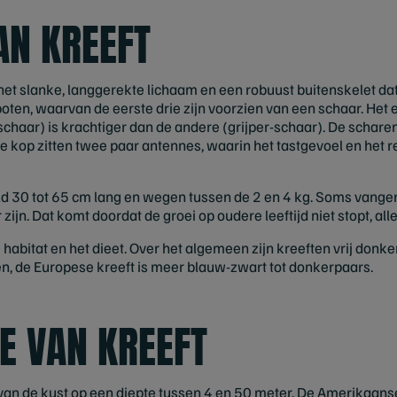
AN KREEFT
het slanke, langgerekte lichaam en een robuust buitenskelet da
oten, waarvan de eerste drie zijn voorzien van een schaar. Het
schaar) is krachtiger dan de andere (grijper-schaar). De schare
p de kop zitten twee paar antennes, waarin het tastgevoel en het
 30 tot 65 cm lang en wegen tussen de 2 en 4 kg. Soms vangen
zijn. Dat komt doordat de groei op oudere leeftijd niet stopt, al
e habitat en het dieet. Over het algemeen zijn kreeften vrij don
en, de Europese kreeft is meer blauw-zwart tot donkerpaars.
E VAN KREEFT
van de kust op een diepte tussen 4 en 50 meter. De Amerikaanse 