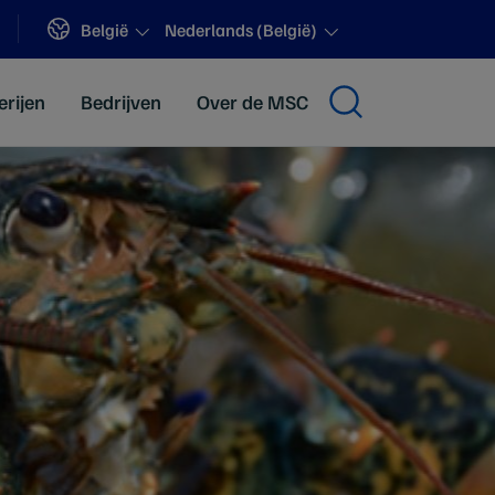
Sites
België
Nederlands (België)
erijen
Bedrijven
Over de MSC