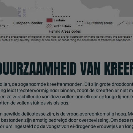
 DUURZAAMHEID VAN KREE
allen, de zogenaamde kreeftenmanden. Dit zijn grote draadcont
g leidt trechtervormig naar binnen, zodat de kreeften er niet me
ijgen ze verschillende van deze vallen aan elkaar op lange lijne
ten de vallen stukjes vis als aas.
 gewilde delicatesse zijn, is de vraag overeenkomstig hoog. 
standen zijn ernstig bedreigd door overbevissing. Om deze re
orium ingesteld op de vangst van ei-dragende vrouwtjes en lan