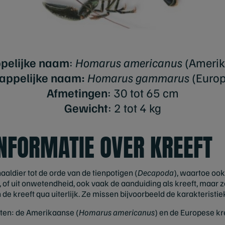
pelijke naam
:
Homarus americanus
(Amerik
appelijke naam:
Homarus gammarus
(Europ
Afmetingen
: 30 tot 65 cm
Gewicht
: 2 tot 4 kg
NFORMATIE OVER KREEFT
aaldier tot de orde van de tienpotigen (
Decapoda
), waartoe oo
 of uit onwetendheid, ook vaak de aanduiding als kreeft, maar ze
 de kreeft qua uiterlijk. Ze missen bijvoorbeeld de karakteristie
rten: de Amerikaanse (
Homarus americanus
) en de Europese kre