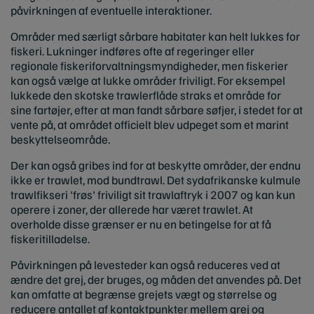
påvirkningen af eventuelle interaktioner.
Områder med særligt sårbare habitater kan helt lukkes for
fiskeri. Lukninger indføres ofte af regeringer eller
regionale fiskeriforvaltningsmyndigheder, men fiskerier
kan også vælge at lukke områder friviligt. For eksempel
lukkede den skotske trawlerflåde straks et område for
sine fartøjer, efter at man fandt sårbare søfjer, i stedet for at
vente på, at området officielt blev udpeget som et marint
beskyttelseområde.
Der kan også gribes ind for at beskytte områder, der endnu
ikke er trawlet, mod bundtrawl. Det sydafrikanske kulmule
trawlfikseri 'frøs' friviligt sit trawlaftryk i 2007 og kan kun
operere i zoner, der allerede har været trawlet. At
overholde disse grænser er nu en betingelse for at få
fiskeritilladelse.
Påvirkningen på levesteder kan også reduceres ved at
ændre det grej, der bruges, og måden det anvendes på. Det
kan omfatte at begrænse grejets vægt og størrelse og
reducere antallet af kontaktpunkter mellem grej og