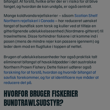
bifangst. At forstå, hvilke arter der er i risiko for at blive
fanget, og hvordan de kan undgås, er også centralt.
Mange koldtvandsrejefiskerier – såsom
Scotian Shelf
Northern rejefiskeri i Canada
– har reduceret uønsket
fangst af bundfisk som torsk og kuller ved at tilføje en
gitterlignende udelukkelsesenhed (Nordmøre-gitteret) til
trawlnettene. Disse forhindrer fiskene i at komme ind i
posen (mens de mindre rejer kan passere igennem) og
leder dem mod en flugtluke i toppen af nettet.
Brugen af udelukkelsesenheder har også praktisk talt
elimineret bifangst af havskildpadder i det australske
Northern Prawn Fishery. Dette fiskeri udfører også
forskning for at forstå, hvordan og hvornår bifangst af
savfisk forekommer, og for at identificere nye måder at
reducere det på
.
HVORFOR BRUGER FISKERIER
BUNDTRAWLSUDSTYR?