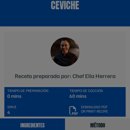
CEVICHE
Receta preparada por: Chef Elia Herrera
TIEMPO DE PREPARACIÓN
TIEMPO DE COCCIÓN
0 mins
60 mins
SIRVE
DOWNLOAD PDF
OR PRINT RECIPE
4
INGREDIENTES
MÉTODO