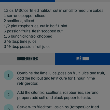
12 oz. MSC certified halibut, cut in small to medium cubes
1 serrano pepper, sliced
2 scallions, sliced
1/2 pint raspberries, cut in half 1 pint
3 passion fruits, flesh scooped out
1/3 bunch cilantro, chopped
3 ½ tbsp lime juice
3 ½ tbsp passion fruit juice
INGREDIENTES
MÉTODO
Combine the lime juice, passion fruit juice and fruit,
add the halibut and let it cure for 1 hour in the
refrigerator.
Add the cilantro, scallions, raspberries, serrano
pepper; add salt and black pepper to taste.
Serve with fried tortillas chips (totopos) or fried