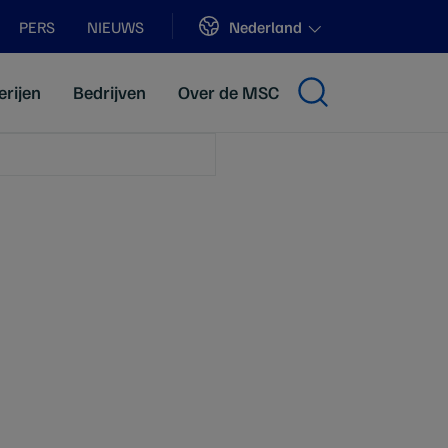
Sites
Nederland
PERS
NIEUWS
erijen
Bedrijven
Over de MSC