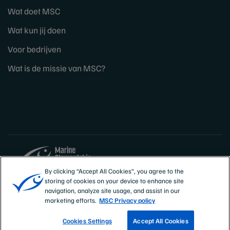
Wat doet MSC
Wat kun jij doen
Voor bedrijven
Wat is de missie van MSC?
By clicking “Accept All Cookies”, you agree to the
storing of cookies on your device to enhance site
Sites
Nederland
navigation, analyze site usage, and assist in our
marketing efforts.
MSC Privacy policy
Cookies Settings
Accept All Cookies