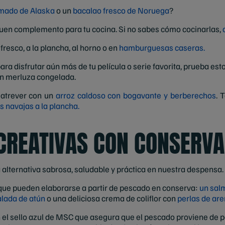
mado de Alaska
o un
bacalao fresco de Noruega
?
uen complemento para tu cocina. Si no sabes cómo cocinarlas,
fresco, a la plancha, al horno o en
hamburguesas caseras.
ara disfrutar aún más de tu película o serie favorita, prueba est
on merluza congelada.
 atrever con un
arroz caldoso con bogavante y berberechos
. 
as navajas a la plancha.
 CREATIVAS CON CONSERV
alternativa sabrosa, saludable y práctica en nuestra despensa.
que pueden elaborarse a partir de pescado en conserva:
un sal
lada de atún
o una deliciosa crema de coliflor con
perlas de ar
n el sello azul de MSC que asegura que el pescado proviene de p