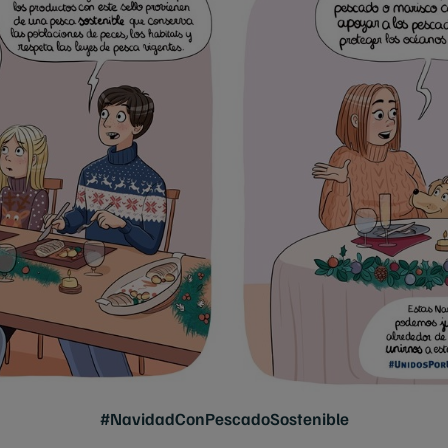
#NavidadConPescadoSostenible