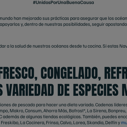
#UnidosPorUnaBuenaCausa
undo han mejorado sus prácticas para asegurar que los océanos
 apoyarlos y, dentro de nuestras posibilidades, seguir apostan
r a la salud de nuestros océanos desde tu cocina. Si estas Navi
 FRESCO, CONGELADO, REF
 VARIEDAD DE ESPECIES
nes de pescado para hacer una dieta variada. Cadenas líderes c
campo, Makro, Consum, Ahorra Más, Bofrost*, La Sirena, Bonpreu, 
C además de algunas tiendas ecológicas. También, puedes enc
eskibo, La Cocinera, Frinsa, Calvo, Lorea, Skandia, Delfín y
mu