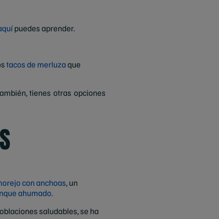
aquí
puedes aprender.
os
tacos de merluza
que
También, tienes otras opciones
AS
morejo con anchoas
, un
enque ahumado.
oblaciones saludables, se ha