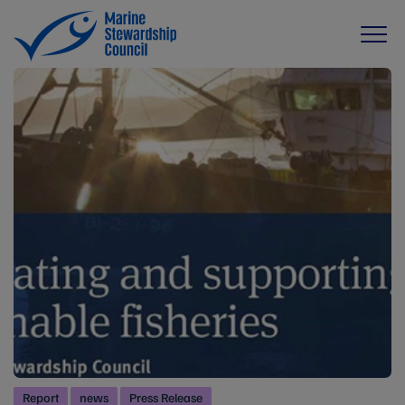
Report
news
Press Release