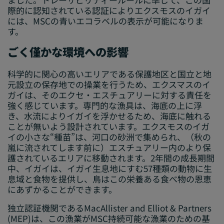
際的に認知されている認証によりエクスモスのイガイ
には、MSCの青いエコラベルの表示が可能になりま
す。
ごく僅かな環境への影響
科学的に関心の高いエリアである保護地区と国立と地
元設立の保存地での操業を行うため、エクスマスのイ
ガイは、そのエクセ・エスチュアリーに対する責任を
強く感じています。専門的な漁具は、海底の上に浮
き、水流によりイガイを浮かせるため、海底に触れる
ことが無いよう設計されています。エクスモスのイガ
イの小さな“種苗”は、河口の砂洲で集められ、（秋の
嵐に流されてします前に）エスチュアリー内のより保
護されているエリアに移動されます。2年間の成長期間
中、イガイは、イガイ生息地にすむ57種類の動物に生
息域と食物を提供し、鳥はこの栄養ある食べ物の恩恵
にあずかることができます。
独立認証機関であるMacAllister and Elliot & Partners
(MEP)は、この漁業がMSC持続可能な漁業のための基