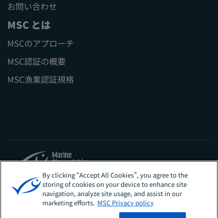
お問い合わせ
MSC とは
MSCのアプローチ
MSC認証の概要
MSC漁業認証規格
By clicking “Accept All Cookies”, you agree to the
storing of cookies on your device to enhance site
Sites
日本
navigation, analyze site usage, and assist in our
marketing efforts.
MSC Privacy policy