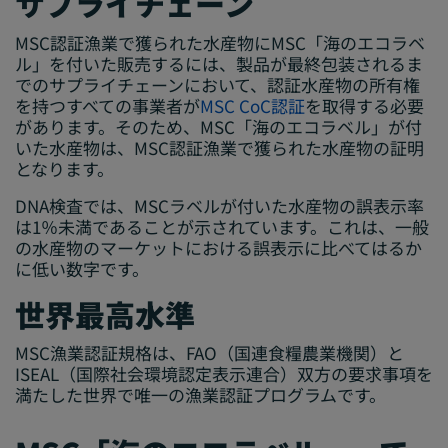
サプライチェーン
MSC認証漁業で獲られた水産物にMSC「海のエコラベ
ル」を付いた販売するには、製品が最終包装されるま
でのサプライチェーンにおいて、認証水産物の所有権
を持つすべての事業者が
MSC CoC認証
を取得する必要
があります。そのため、MSC「海のエコラベル」が付
いた水産物は、MSC認証漁業で獲られた水産物の証明
となります。
DNA検査では、MSCラベルが付いた水産物の誤表示率
は1％未満であることが示されています。これは、一般
の水産物のマーケットにおける誤表示に比べてはるか
に低い数字です。
世界最高水準
MSC漁業認証規格は、FAO（国連食糧農業機関）と
ISEAL（国際社会環境認定表示連合）双方の要求事項を
満たした世界で唯一の漁業認証プログラムです。