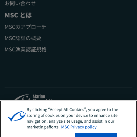
お問い合わせ
MSC とは
MSCのアプローチ
MSC認証の概要
MSC漁業認証規格
By clicking “Accept All Cookies”, you agree to the
storing of cookies on your device to enhance site
Sites
日本
navigation, analyze site usage, and assist in our
marketing efforts.
MSC Privacy policy