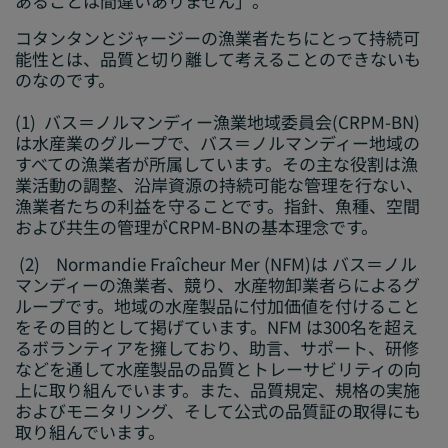
あることは間違いありません」。
コタンタンとジャージーの漁業者たちにとって持続可
能性とは、品質と切り離して考えることのできないも
のなのです。
(1)
バス＝ノルマンディー漁業地域委員会(CRPM-BN)
は水産業のグループで、バス＝ノルマンディー地域の
すべての漁業者が所属しています。その主な役割は漁
業活動の調整、沿岸資源の持続可能な管理を行ない、
漁業者たちの利益を守ることです。指針、魚種、空間
および共生の管理がCRPM-BNの基本理念です。
(2)
Normandie Fraîcheur Mer (NFM)は バス＝ノル
マンディーの漁業者、競り、水産物卸業者らによるグ
ループです。地域の水産製品に付加価値を付けること
をその目的として掲げています。NFM は300名を超え
るボランティアを擁しており、助言、サポート、研修
などを通して水産製品の品質とトレーサビリティの向
上に取り組んでいます。また、品質規定、規格の実施
およびモニタリング、そして公式の品質証の取得にも
取り組んでいます。