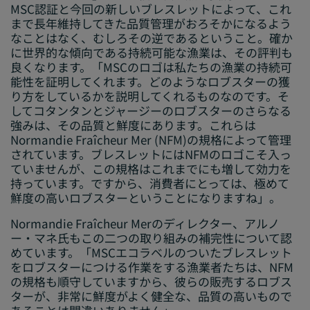
MSC認証と今回の新しいブレスレットによって、これ
まで長年維持してきた品質管理がおろそかになるよう
なことはなく、むしろその逆であるということ。確か
に世界的な傾向である持続可能な漁業は、その評判も
良くなります。「MSCのロゴは私たちの漁業の持続可
能性を証明してくれます。どのようなロブスターの獲
り方をしているかを説明してくれるものなのです。そ
してコタンタンとジャージーのロブスターのさらなる
強みは、その品質と鮮度にあります。これらは
Normandie Fraîcheur Mer (NFM)の規格によって管理
されています。ブレスレットにはNFMのロゴこそ入っ
ていませんが、この規格はこれまでにも増して効力を
持っています。ですから、消費者にとっては、極めて
鮮度の高いロブスターということになりますね」。
Normandie Fraîcheur Merのディレクター、アルノ
ー・マネ氏もこの二つの取り組みの補完性について認
めています。「MSCエコラベルのついたブレスレット
をロブスターにつける作業をする漁業者たちは、NFM
の規格も順守していますから、彼らの販売するロブス
ターが、非常に鮮度がよく健全な、品質の高いもので