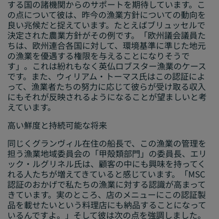
する国の諸機関からのサポートを期待しています。こ
の点について彼は、昨今の漁業方針についての動向を
良い兆候だと捉えています。たとえばブリュッセルで
決定された農業方針がその例です。「欧州議会議員た
ちは、欧州連合各国に対して、環境基準に準じた地元
の漁業を優遇する権限を与えることになりそうで
す」。これは紛れもなく英仏ロブスター漁業のケース
です。また、ウィリアム・トーマス氏はこの認証によ
って、漁業者たちの努力に応じて彼らが受け取る収入
にもそれが反映されるようになることが望ましいと考
えています。
高い鮮度と持続可能な将来
同じくグランヴィル在住の船長で、この漁業の管理を
担う漁業地域委員会の「甲殻類部門」の委員長、エリ
ック・ルグリネル氏は、顧客の中にも興味を持ってく
れる人たちが増えてきていると感じています。「MSC
認証のおかげで私たちの漁業に対する認識が高まって
きています。実のところ、店のメニューにこの認証製
品を載せたいという料理店にも納品することになって
いるんですよ。」そして彼は次の点を強調しました。