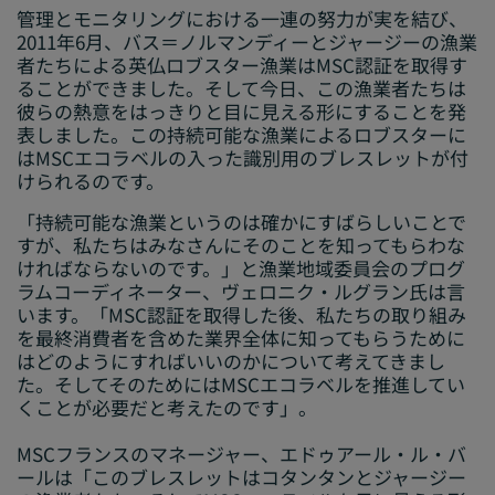
管理とモニタリングにおける一連の努力が実を結び、
2011年6月、バス＝ノルマンディーとジャージーの漁業
者たちによる英仏ロブスター漁業はMSC認証を取得す
ることができました。そして今日、この漁業者たちは
彼らの熱意をはっきりと目に見える形にすることを発
表しました。この持続可能な漁業によるロブスターに
はMSCエコラベルの入った識別用のブレスレットが付
けられるのです。
「持続可能な漁業というのは確かにすばらしいことで
すが、私たちはみなさんにそのことを知ってもらわな
ければならないのです。」と漁業地域委員会のプログ
ラムコーディネーター、ヴェロニク・ルグラン氏は言
います。「MSC認証を取得した後、私たちの取り組み
を最終消費者を含めた業界全体に知ってもらうために
はどのようにすればいいのかについて考えてきまし
た。そしてそのためにはMSCエコラベルを推進してい
くことが必要だと考えたのです」。
MSCフランスのマネージャー、エドゥアール・ル・バ
ールは「このブレスレットはコタンタンとジャージー