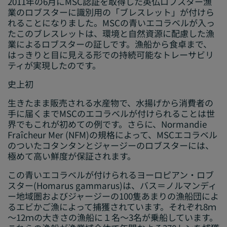
2011年の6月にMSC認証を取得した英仏ロブスター漁
業のロブスターに識別用の「ブレスレット」が付けら
れることになりました。MSCの青いエコラベルが入っ
たこのブレスレットは、環境と自然資源に配慮した漁
業によるロブスターの証しです。漁船から食卓まで、
はっきりと目に見える形での持続可能なトレーサビリ
ティが実現したのです。
史上初
生きたまま販売される水産物で、水揚げから消費者の
手に届くまでMSCのエコラベルが付けられることは世
界でもこれが初めての例です。さらに、Normandie
Fraîcheur Mer (NFM)の規格によって、MSCエコラベル
のついたコタンタンとジャージーのロブスターには、
極めて高い鮮度が保証されます。
この青いエコラベルが付けられるヨーロピアン・ロブ
スター(
Homarus gammarus
)は、バス＝ノルマンディ
ー地域圏およびジャージーの100隻あまりの漁船団によ
るエビかご漁によって捕獲されています。それぞれ8ｍ
～12ｍの大きさの漁船に１名～3名が乗船しています。