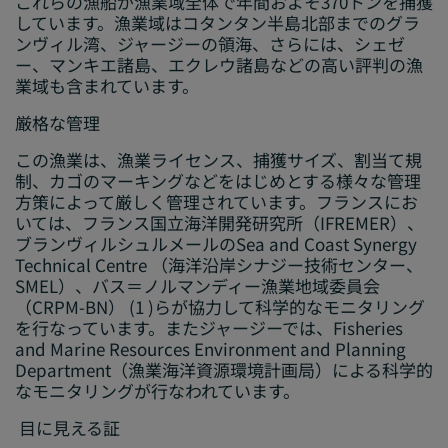
これらの漁船が漁業域全体で年間およそ370トンを捕獲
しています。漁業域はコタンタン半島北部までのグラ
ンヴィル湾、ジャージーの領海、さらには、シェゼ
ー、マンキエ諸島、エクレウ諸島などの高い評判の漁
業域も含まれています。
厳格な管理
この漁業は、漁業ライセンス、捕獲サイズ、割当て規
制、カゴのマーキングなどをはじめとする様々な管理
方策によって厳しく管理されています。フランスにお
いては、フランス国立海洋開発研究所（IFREMER）、
ブランヴィルシュルメールのSea and Coast Synergy
Technical Centre （海洋沿岸シナジー技術センター、
SMEL）、バス＝ノルマンディー漁業地域委員会
（CRPM-BN）
(1 )
らが協力して科学的なモニタリング
を行なっています。またジャージーでは、Fisheries
and Marine Resources Environment and Planning
Department（漁業海洋資源環境計画局）による科学的
なモニタリングが行なわれています。
目に見える証