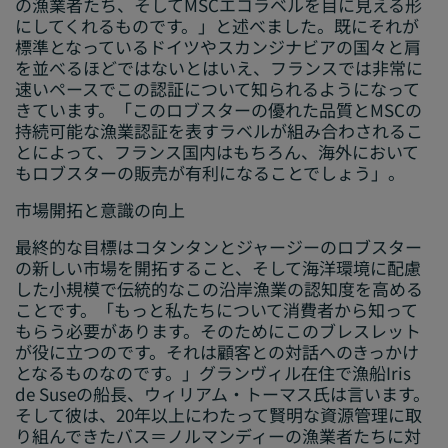
の漁業者たち、そしてMSCエコラベルを目に見える形
にしてくれるものです。」と述べました。既にそれが
標準となっているドイツやスカンジナビアの国々と肩
を並べるほどではないとはいえ、フランスでは非常に
速いペースでこの認証について知られるようになって
きています。「このロブスターの優れた品質とMSCの
持続可能な漁業認証を表すラベルが組み合わされるこ
とによって、フランス国内はもちろん、海外において
もロブスターの販売が有利になることでしょう」。
市場開拓と意識の向上
最終的な目標はコタンタンとジャージーのロブスター
の新しい市場を開拓すること、そして海洋環境に配慮
した小規模で伝統的なこの沿岸漁業の認知度を高める
ことです。「もっと私たちについて消費者から知って
もらう必要があります。そのためにこのブレスレット
が役に立つのです。それは顧客との対話へのきっかけ
となるものなのです。」グランヴィル在住で漁船Iris
de Suseの船長、ウィリアム・トーマス氏は言います。
そして彼は、20年以上にわたって賢明な資源管理に取
り組んできたバス＝ノルマンディーの漁業者たちに対