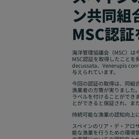
ン共同組
MSC認証
海洋管理協議会（MSC）
MSC認証を取得したことを
decussata
、
Venerupis cor
与えられています。
今回の認証の取得は、同組
漁業者の方策が実りました
ラベルを付けることができま
とができると保証され、ま
持続可能な漁業の認知向上
スペインのリア・デ・アロ
能な漁業を行うための環境管
の実践についての認知向上が