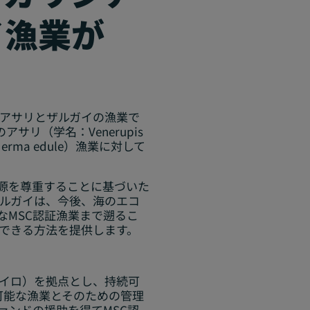
イ漁業が
なアサリとザルガイの漁業で
のアサリ（学名：
Venerupis
derma edule
）漁業に対して
源を尊重することに基づいた
ルガイは、今後、海のエコ
なMSC認証漁業まで遡るこ
できる方法を提供します。
イロ）を拠点とし、持続可
可能な漁業とそのための管理
ァンドの援助を得てMSC認