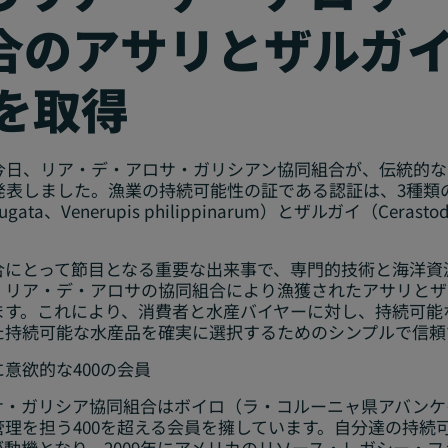
合のアサリとザルガ
を取得
は今日、リア・デ・アロサ・ガリシアン協同組合が、伝統的
発表しました。漁業の持続可能性の証である認証は、3種類
rugata
、
Venerupis philippinarum
）とザルガイ（
Cerasto
合にとって節目となる重要な出来事で、専門的技術と海洋資
。リア・デ・アロサの協同組合により漁獲されたアサリとザ
す。これにより、消費者と水産バイヤーに対し、持続可能
た持続可能な水産品を確実に選択するためのシンプルで信頼
に意欲的な
400
の会員
サ・ガリシア協同組合はボイロ（ラ・コルーニャ県アバンケ
理を担う400を超える会員を擁しています。自分達の持続
動機となり、2009年にアメリカのリソース・レガシー・フ