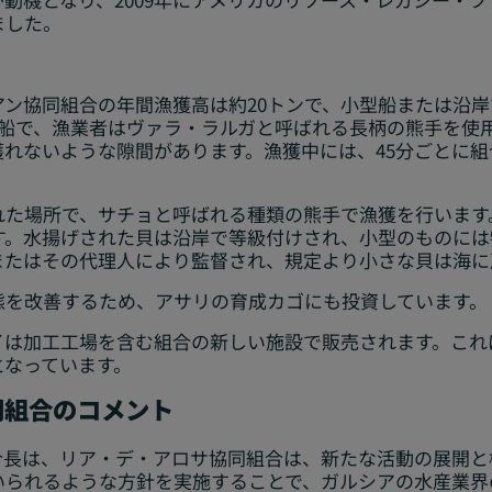
ました。
ン協同組合の年間漁獲高は約20トンで、小型船または沿
型船で、漁業者はヴァラ・ラルガと呼ばれる長柄の熊手を使
獲れないような隙間があります。漁獲中には、45分ごとに
れた場所で、サチョと呼ばれる種類の熊手で漁獲を行います
す。水揚げされた貝は沿岸で等級付けされ、小型のものに
またはその代理人により監督され、規定より小さな貝は海に
態を改善するため、アサリの育成カゴにも投資しています。
イは加工工場を含む組合の新しい施設で販売されます。これ
となっています。
同組合のコメント
合長は、リア・デ・アロサ協同組合は、新たな活動の展開と
いられるような方針を実施することで、ガルシアの水産業界