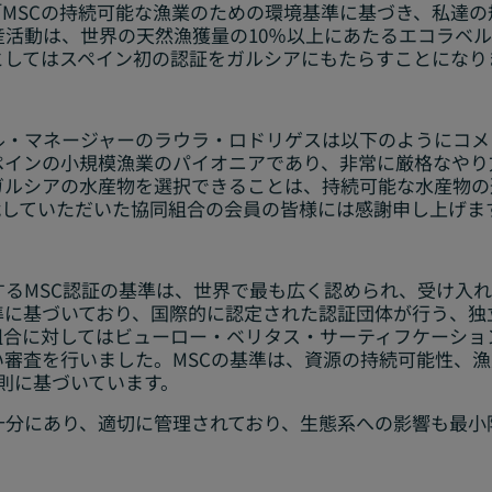
MSCの持続可能な漁業のための環境基準に基づき、私達
産活動は、世界の天然漁獲量の10％以上にあたるエコラベ
としてはスペイン初の認証をガルシアにもたらすことになり
ガル・マネージャーのラウラ・ロドリゲスは以下のようにコ
ペインの小規模漁業のパイオニアであり、非常に厳格なやり
のガルシアの水産物を選択できることは、持続可能な水産物
戦していただいた協同組合の会員の皆様には感謝申し上げま
るMSC認証の基準は、世界で最も広く認められ、受け入れ
準に基づいており、国際的に認定された認証団体が行う、独
組合に対してはビューロー・ベリタス・サーティフケーショ
い審査を行いました。MSCの基準は、資源の持続可能性、
則に基づいています。
十分にあり、適切に管理されており、生態系への影響も最小