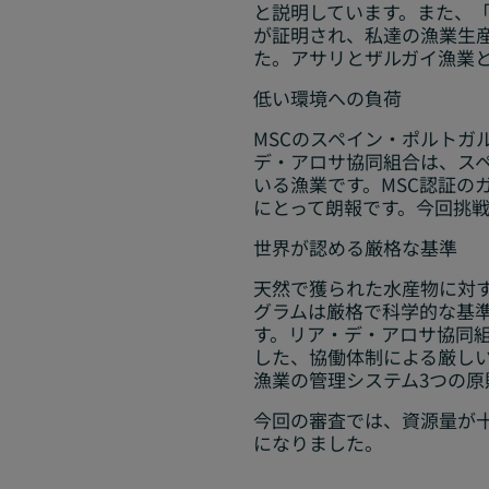
と説明しています。また、「
が証明され、私達の漁業生
た。アサリとザルガイ漁業
低い環境への負荷
MSCのスペイン・ポルト
デ・アロサ協同組合は、ス
いる漁業です。MSC認証
にとって朗報です。今回挑
世界が認める厳格な基準
天然で獲られた水産物に対す
グラムは厳格で科学的な基
す。リア・デ・アロサ協同
した、協働体制による厳し
漁業の管理システム3つの原
今回の審査では、資源量が
になりました。