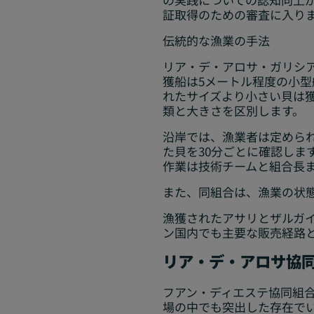
証取得のための審査に入り
伝統的な漁業の手法
リア・デ・アロサ・ガリシア
獲船は5メートル程度の小
れたサイズより小さい貝は
類と大きさを区別します。
沿岸では、漁業者は定めら
た貝を30分ごとに確認しま
作業は技術チームと組合長
また、同組合は、漁業の状
漁獲されたアサリとザルガ
ン国内でも主要な販売経路
リア・デ・アロサ協
フアン・ディエステ協同組
場の中でも突出した存在で