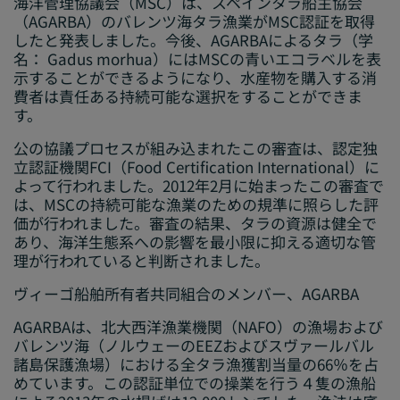
海洋管理協議会（MSC）は、スペインタラ船主協会
（AGARBA）のバレンツ海タラ漁業がMSC認証を取得
したと発表しました。今後、AGARBAによるタラ（学
名：
Gadus morhua
）にはMSCの青いエコラベルを表
示することができるようになり、水産物を購入する消
費者は責任ある持続可能な選択をすることができま
す。
公の協議プロセスが組み込まれたこの審査は、認定独
立認証機関FCI（Food Certification International）に
よって行われました。2012年2月に始まったこの審査で
は、MSCの持続可能な漁業のための規準に照らした評
価が行われました。審査の結果、タラの資源は健全で
あり、海洋生態系への影響を最小限に抑える適切な管
理が行われていると判断されました。
ヴィーゴ
船舶所有者共同組合のメンバー、
AGARBA
AGARBAは、北大西洋漁業機関（NAFO）の漁場および
バレンツ海（ノルウェーのEEZおよびスヴァールバル
諸島保護漁場）における全タラ漁獲割当量の66％を占
めています。この認証単位での操業を行う４隻の漁船