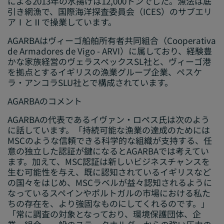
による2013年の水揚げは12,000トンでした。漁法は底
引き網漁で、国際海洋探査委員会（ICES）のサブエリ
アⅠとⅡで操業しています。
AGARBAはヴィーゴ船舶所有者共同組合（
Cooperativa
de Armadores de Vigo -
ARVI）に属しており、経験豊
かな家族経営のヴェラスペックスSL社と、ヴィーゴ港
を拠点とするイギリスの漁業グループ企業、ペスケ
ラ・アンコラSLU社とで構成されています。
AGARBA
のコメント
AGARBAの代表であるイヴァン・ロペス氏は次のよう
に話しています。「持続可能な漁業の達成のためには
MSCのような信頼できる科学的な組織が支持する、任
意の独立した認証が鍵になるとAGARBAでは考えてい
ます。加えて、MSC認証は新しいビジネスチャンスを
生む可能性を与え、既に認知されているイギリスなど
の国々をはじめ、MSCラベルが益々認知されるように
なっているスペインやポルトガルの市場における私た
ちの存在を、より強固なものにしてくれるのです。」
「常に調査の対象となっており、環境保護団体、企