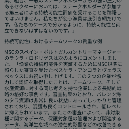
業、組合、一般のステークホルダーからの強い圧力の
あるセクターにおいては、ステークホルダーが参加す
る第三者による持続可能性評価を受けることを躊躇し
てはいけません。私たちが使う漁具は底引き網だけで
す。私たちのケースで分かるように、持続可能性と両
立できないはずはないのです。」
持続可能性におけるチームワークの貴重な例
MSCのスペイン・ポルトガルカントリーマネージャー
のラウラ・ロドリゲスは次のようにコメントしまし
た。「漁業の持続可能性を実証するためにMSC規準に
照らした審査を受けたペスケラ・アンコラとヴェラス
ペックスにお祝い申し上げます。この２つの企業が協
力して認証を取得したことは、チームワーク、そして
水産資源に対する同じ考えを持つ企業による長期的戦
略の格好な事例です。審査結果のとおり、バレンツ海
のタラ資源は非常に良い状態にあってしっかりと管理
されており、混獲も良くコントロールされ、低レベル
に抑えられています。またこの審査によって、非対象
種に関するデータ、保護対象種の管理および関連する
データ、海洋生息域への潜在的影響などの改善できる