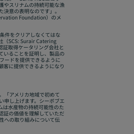
護やスリナムの持続可能な漁
た決意の表明なのです」。
ion Foundation）のメ
な条件をクリアしなくてはな
Surair Catering
CoC認証取得ケータリング会社と
れていることを証明し、製品の
ーフードを提供できるように
を顧客に提供できるようになり
た。「アメリカ地域で初めて
祝い申し上げます。シーボブエ
ムは水産物の持続可能性のた
認証の価値を理解していただ
能性への取り組みについて伝