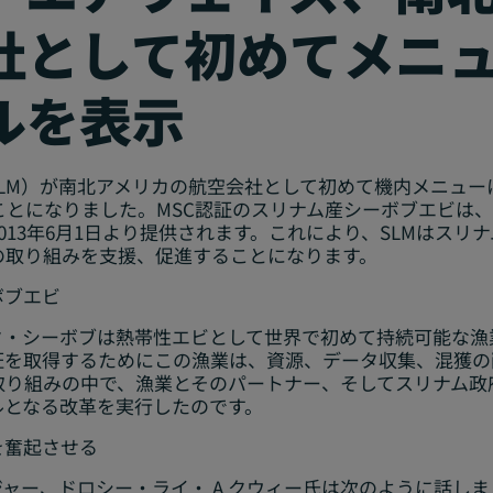
社として初めてメニュ
ルを表示
LM）が南北アメリカの航空会社として初めて機内メニュー
ことになりました。MSC認証のスリナム産シーボブエビは
013年6月1日より提供されます。これにより、SLMはスリ
の取り組みを支援、促進することになります。
ボブエビ
ク・シーボブは熱帯性エビとして世界で初めて持続可能な漁
認証を取得するためにこの漁業は、資源、データ収集、混獲
取り組みの中で、漁業とそのパートナー、そしてスリナム政
ルとなる改革を実行したのです。
を奮起させる
ジャー、ドロシー・ライ・ A クウィー氏は次のように話しま