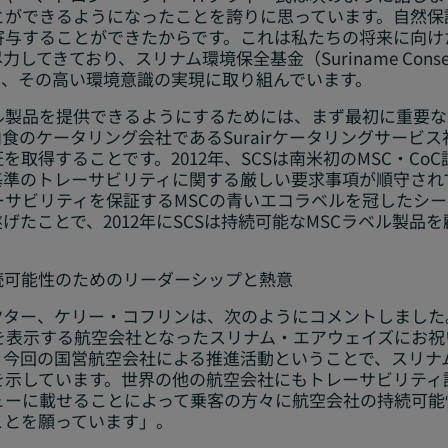
とができるようになったことを誇りに思っています。自然保
寄与することができたからです。これは私たちの将来に向け
てきており、スリナム環境保全基金（Suriname Conservat
は、その高い環境意識の実現に取り組んでいます。
ベル製品を提供できるようにするためには、まず最初に重要
ケータリング会社であるSurairケータリングサービス社（SCS: 
OC認証を取得することです。2012年、SCSは南米初のMSC・
C基準のトレーサビリティに関する厳しい要求事項が順守さ
ーサビリティを保証するMSCの青いエコラベルを冠したシ
げたことで、2012年にSCSは持続可能なMSCラベル製品
続可能性のためのリーダーシップと熱意
クター、ケリー・コフリンは、次のようにコメントしまし
を表示する航空会社となったスリナム・エアウェイズにお
、今回の国営航空会社による推進活動ということで、スリナ
を示しています。世界の他の航空会社にもトレーサビリティ
ューに載せることによって乗客の方々に航空会社の持続可
ことを願っています」。