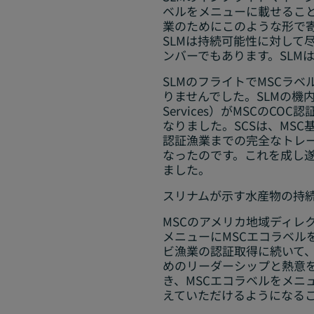
ベルをメニューに載せるこ
業のためにこのような形で
SLMは持続可能性に対して尽力し
ンバーでもあります。SLM
SLMのフライトでMSCラ
りませんでした。SLMの機内食の
Services）がMSCのC
なりました。SCSは、MS
認証漁業までの完全なトレ
なったのです。これを成し遂
ました。
スリナムが示す水産物の持
MSCのアメリカ地域ディレ
メニューにMSCエコラベル
ビ漁業の認証取得に続いて
めのリーダーシップと熱意
き、MSCエコラベルをメニ
えていただけるようになる