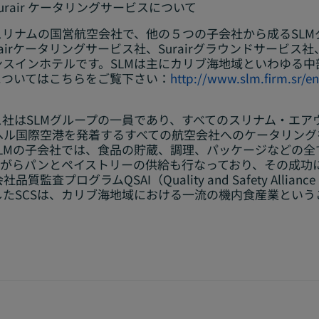
urair
ケータリングサービスについて
リナムの国営航空会社で、他の５つの子会社から成るSLM
airケータリングサービス社、Surairグラウンドサービス
、レジデンスインホテルです。SLMは主にカリブ海地域といわゆ
についてはこちらをご覧下さい：
http://www.slm.firm.sr/en
ービス社はSLMグループの一員であり、すべてのスリナム・エ
ル国際空港を発着するすべての航空会社へのケータリングを
LMの子会社では、食品の貯蔵、調理、パッケージなどの全
ながらパンとペイストリーの供給も行なっており、その成功
査プログラムQSAI（Quality and Safety Alliance In
たSCSは、カリブ海地域における一流の機内食産業という