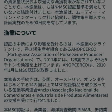
の資源量状況および適切な漁獲制限がなされていない
ことから、本漁業は、もはやMSC認証基準を満たして
いないと結論付けました。本漁業は、ムーディー・マ
リン・インターテック社と協働し、調整策を導入する
計画実施のため90日間を有しています。
漁業について
認証の中断により影響を受けるのは、本漁業のクライ
アントで、巻き網生産者組合であるANOPCERCO
（Portuguese Association of Purse Seine Producer
Organisations）で、2011年には、128隻でおよそ5万5
千トンの漁獲を上げています。ANOPCERCOは、2010
年1月にMSC認証を取得しました。
本審査の手続きは、英国、オーストリア、オランダを
はじめとする14カ国以上でMSC認証製品を取り扱って
いる缶業事業連合Ancip (Associação Nacional de
Comerciantes e Industriais de Produtos Alimentares)
の支援を受けて行われました。
本MSC認証は、漁業者、海洋調査機関IPIMAR、缶詰業