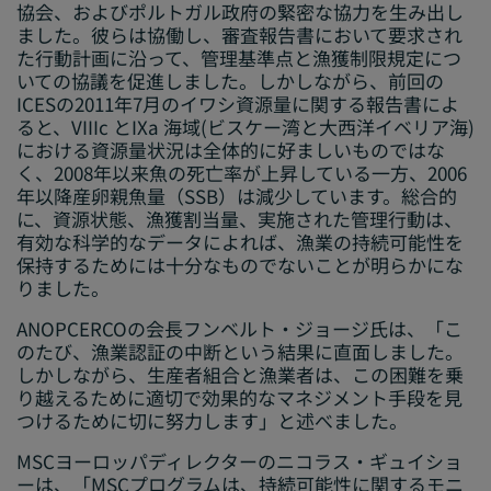
協会、およびポルトガル政府の緊密な協力を生み出し
ました。彼らは協働し、審査報告書において要求され
た行動計画に沿って、管理基準点と漁獲制限規定につ
いての協議を促進しました。しかしながら、前回の
ICESの2011年7月のイワシ資源量に関する報告書によ
ると、VIIIc とIXa 海域(ビスケー湾と大西洋イベリア海)
における資源量状況は全体的に好ましいものではな
く、2008年以来魚の死亡率が上昇している一方、2006
年以降産卵親魚量（SSB）は減少しています。総合的
に、資源状態、漁獲割当量、実施された管理行動は、
有効な科学的なデータによれば、漁業の持続可能性を
保持するためには十分なものでないことが明らかにな
りました。
ANOPCERCOの会長フンベルト・ジョージ氏は、「こ
のたび、漁業認証の中断という結果に直面しました。
しかしながら、生産者組合と漁業者は、この困難を乗
り越えるために適切で効果的なマネジメント手段を見
つけるために切に努力します」と述べました。
MSCヨーロッパディレクターのニコラス・ギュイショ
ーは、「MSCプログラムは、持続可能性に関するモニ