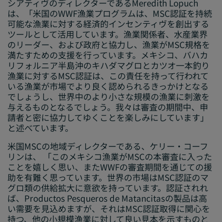
シアティヴのディレクターであるMeredith Lopuch
は、「米国のWWF漁業プログラムは、MSC認証を持続
可能な漁業に対する経済的インセンティヴを創出する
ツールとして活用しています。漁業関係者、水産業界
のリーダー、および政府と協力し、漁業がMSC規格を
満たすための支援を行っています。メキシコ、バハカ
リフォルニア半島沖のキハダマグロとカツオ一本釣り
漁業に対するMSC認証は、この責任を持って行われて
いる漁業が市場でより良く認められるきっかけとなる
でしょうし、世界中のより小さな規模の漁業に刺激を
与えるものとなるでしょう。我々は審査の期間中、申
請者と密に協力してゆくことを楽しみにしています」
と述べています。
米国MSCの地域ディレクターである、ケリー・コーフ
リンは、 「このメキシコ漁業がMSCの本審査に入った
ことを嬉しく思い、またWWFの審査期間を通じての援
助を有難く思っています。世界の市場はMSC認証のマ
グロ類の供給拡大に意欲を持っています。認証されれ
ば、Productos Pesqueros de Matancitasの製品は高
い需要を見込めますが、それはMSC認証取得に関心を
持つ、他の小規模漁業に対して良い見本を示すものと