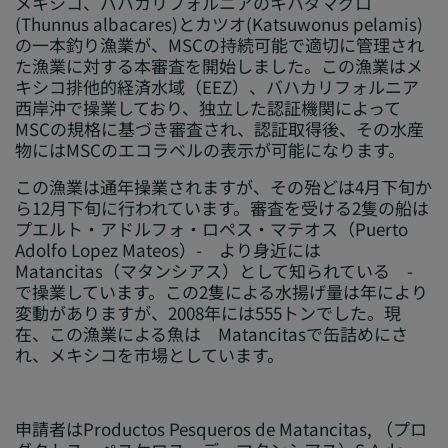
メキシコ、バハカリフォルニアのキハダマグロ
(
Thunnus albacares
)とカツオ(
Katsuwonus pelamis
)
の一本釣り漁業が、MSCの持続可能で適切に管理され
た漁業に対する本審査を開始しました。この漁業はメ
キシコ排他的経済水域（EEZ）、バハカリフォルニア
西岸沖で操業しており、独立した認証機関によって
MSCの規格に基づき審査され、認証取得後、その水産
物にはMSCのエコラベルの表示が可能になります。
この漁業は通年操業されますが、その殆どは4月下旬か
ら12月下旬に行われています。審査を受ける2隻の船は
プエルト・アドルフォ・ロペス・マテオス（Puerto
Adolfo Lopez Mateos）- より身近には
Matancitas（マタンシアス）として知られている -
で操業しています。この2隻による水揚げ量は年により
変動がありますが、2008年には555トンでした。現
在、この漁業による魚は Matancitasで缶詰めにさ
れ、メキシコを市場としています。
申請者はProductos Pesqueros de Matancitas, （プロ