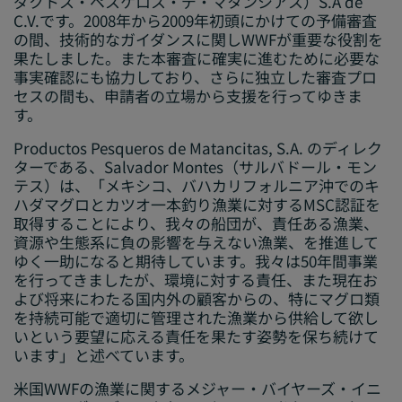
ダクトス・ペスケロス・デ・マタンシアス）S.A de
C.V.です。2008年から2009年初頭にかけての予備審査
の間、技術的なガイダンスに関しWWFが重要な役割を
果たしました。また本審査に確実に進むために必要な
事実確認にも協力しており、さらに独立した審査プロ
セスの間も、申請者の立場から支援を行ってゆきま
す。
Productos Pesqueros de Matancitas, S.A. のディレク
ターである、Salvador Montes（サルバドール・モン
テス）は、「メキシコ、バハカリフォルニア沖でのキ
ハダマグロとカツオ一本釣り漁業に対するMSC認証を
取得することにより、我々の船団が、責任ある漁業、
資源や生態系に負の影響を与えない漁業、を推進して
ゆく一助になると期待しています。我々は50年間事業
を行ってきましたが、環境に対する責任、また現在お
よび将来にわたる国内外の顧客からの、特にマグロ類
を持続可能で適切に管理された漁業から供給して欲し
いという要望に応える責任を果たす姿勢を保ち続けて
います」と述べています。
米国WWFの漁業に関するメジャー・バイヤーズ・イニ