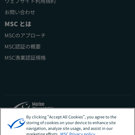
ウェブサイト利用規約
お問い合わせ
MSC とは
MSCのアプローチ
MSC認証の概要
MSC漁業認証規格
By clicking “Accept All Cookies”, you agree to the
storing of cookies on your device to enhance site
Sites
日本
navigation, analyze site usage, and assist in our
marketing efforts.
MSC Privacy policy