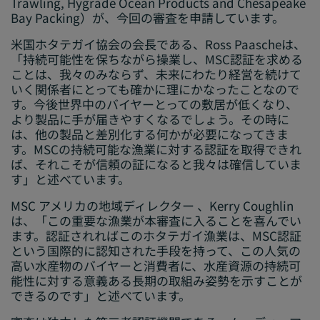
Trawling, Hygrade Ocean Products and Chesapeake
Bay Packing）が、今回の審査を申請しています。
米国ホタテガイ協会の会長である、Ross Paascheは、
「持続可能性を保ちながら操業し、MSC認証を求める
ことは、我々のみならず、未来にわたり経営を続けて
いく関係者にとっても確かに理にかなったことなので
す。今後世界中のバイヤーとっての敷居が低くなり、
より製品に手が届きやすくなるでしょう。その時に
は、他の製品と差別化する何かが必要になってきま
す。MSCの持続可能な漁業に対する認証を取得できれ
ば、それこそが信頼の証になると我々は確信していま
す」と述べています。
MSC アメリカの地域ディレクター 、Kerry Coughlin
は、「この重要な漁業が本審査に入ることを喜んでい
ます。認証されればこのホタテガイ漁業は、MSC認証
という国際的に認知された手段を持って、この人気の
高い水産物のバイヤーと消費者に、水産資源の持続可
能性に対する意義ある長期の取組み姿勢を示すことが
できるのです」と述べています。