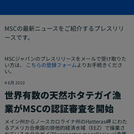
MSCの最新ニュースをご紹介するプレスリリ
ースです。
MSCジャパンのプレスリリースをメールで受け取りた
い方は、
こちらの登録フォーム
よりお手続きくださ
い。
4 6月 2010
世界有数の天然ホタテガイ漁
業がMSCの認証審査を開始
メイン州からノースカロライナ州のHatteras岬 にわた
るアメリカ合衆国の排他的経済水域（EEZ）で操業さ
れているホタテガイ(
Placopecten magellanicus)
漁業