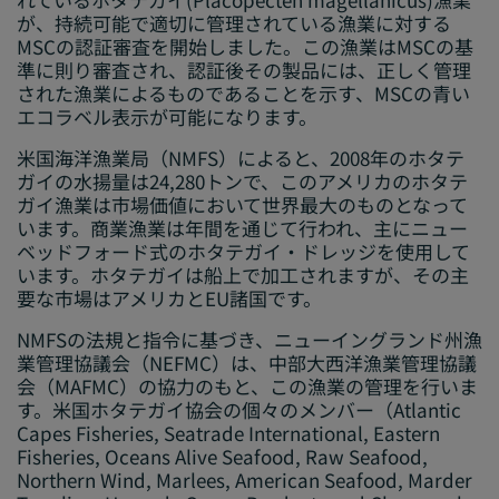
が、持続可能で適切に管理されている漁業に対する
MSCの認証審査を開始しました。この漁業はMSCの基
準に則り審査され、認証後その製品には、正しく管理
された漁業によるものであることを示す、MSCの青い
エコラベル表示が可能になります。
米国海洋漁業局（NMFS）によると、2008年のホタテ
ガイの水揚量は24,280トンで、このアメリカのホタテ
ガイ漁業は市場価値において世界最大のものとなって
います。商業漁業は年間を通じて行われ、主にニュー
ベッドフォード式のホタテガイ・ドレッジを使用して
います。ホタテガイは船上で加工されますが、その主
要な市場はアメリカとEU諸国です。
NMFSの法規と指令に基づき、ニューイングランド州漁
業管理協議会（NEFMC）は、中部大西洋漁業管理協議
会（MAFMC）の協力のもと、この漁業の管理を行いま
す。米国ホタテガイ協会の個々のメンバー（Atlantic
Capes Fisheries, Seatrade International, Eastern
Fisheries, Oceans Alive Seafood, Raw Seafood,
Northern Wind, Marlees, American Seafood, Marder