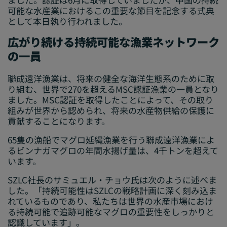
可能な水産業におけるこの重要な節目を記念する式典
として本日執り行われました。
広がり続ける持続可能な漁業ネットワーク
の一員
聯成遠洋漁業は、将来の健全な海洋生態系のために取
り組む、世界で270を超えるMSC認証漁業の一員となり
ました。MSC認証を取得したことによって、その取り
組みが世界から認められ、将来の水産物供給の保護に
貢献することになります。
65隻の漁船でマグロ延縄漁業を行う聯成遠洋漁業によ
るビンナガマグロの年間水揚げ量は、4千トンを超えて
います。
SZLC社長のサミュエル・チョウ氏は次のように述べま
した。「持続可能性はSZLCの戦略計画に深く刻み込ま
れているものであり、私たちは世界の水産市場におけ
る持続可能で追跡可能なマグロの重要性をしっかりと
認識しています」。