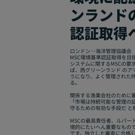
ンランド
認証取得
ロンドン―海洋管理協議会（
MSC環境基準認証取得を目
システムに関するMSCの要
ば、西グリーンランド のア
うになり、よく管理された
る。
関係する漁業会社のために審査の調整を
「市場は持続可能な管理の証
守るための有効な手段だ と
MSCの最高責任者、ルパー
境的にたいへん重要なもの
です。独立した審査に合格