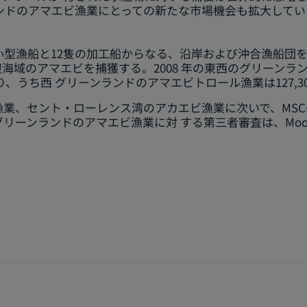
ンドのアマエビ漁業にとっての新たな市場機会も拡大してい
小型漁船と12隻の加工船からなる、沿岸および沖合漁船団を
海域のアマエビを捕獲する。2008 年の東西のグリーンラ
であり、うち西 グリーンランドのアマエビトロール漁業は127,
業、セント・ローレンス湾のアカエビ漁業に次いで、MSC
グリーンランドのアマエビ漁業に対 する第三者審査は、Moody