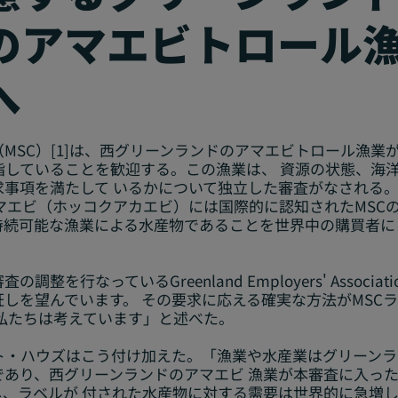
のアマエビトロール漁
へ
MSC）[1]は、西グリーンランドのアマエビトロール漁業
指していることを歓迎する。この漁業は、 資源の状態、海
求事項を満たして いるかについて独立した審査がなされる
マエビ（ホッコクアカエビ）には国際的に認知されたMSC
持続可能な漁業による水産物であることを世界中の購買者に
行なっているGreenland Employers' Associationの
しを望んでいます。 その要求に応える確実な方法がMSC
私たちは考えています」と述べた。
ト・ハウズはこう付け加えた。「漁業や水産業はグリーンラ
であり、西グリーンランドのアマエビ 漁業が本審査に入っ
し、ラベルが 付された水産物に対する需要は世界的に急増