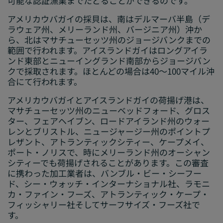
可能な認証漁業までたどることができるのです。
アメリカウバガイの採貝は、南はデルマーバ半島（デ
ラウェア州、メリーランド州、バージニア州）沖か
ら、北はマサチューセッツ州のジョージバンクまでの
範囲で行われます。アイスランドガイはロングアイラ
ンド東部とニューイングランド南部からジョージバン
クで採取されます。ほとんどの場合は40～100マイル沖
合にて行われます。
アメリカウバガイとアイスランドガイの荷揚げ港は、
マサチューセッツ州のニューベッドフォード、グロス
ター、フェアヘイブン、ロードアイランド州のウォー
レンとブリストル、ニュージャージー州のポイントプ
レザント、アトランティックシティー、ケープメイ、
ポート・ノリスで、時にメリーランド州のオーシャン
シティーでも荷揚げされることがあります。この審査
に携わった加工業者は、バンブル・ビー・シーフー
ド、シー・ウォッチ・インターナショナル社、ラモニ
カ・ファイン・フーズ、アトランティック・ケープ・
フィッシャリー社そしてサーフサイズ・フーズ社で
す。