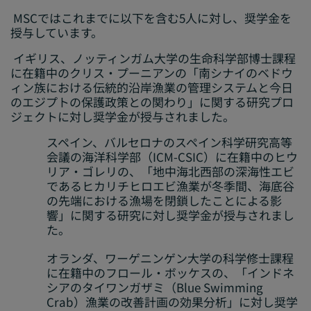
MSCではこれまでに以下を含む5人に対し、奨学金を
授与しています。
イギリス、ノッティンガム大学の生命科学部博士課程
に在籍中のクリス・プーニアンの「南シナイのベドウ
ィン族における伝統的沿岸漁業の管理システムと今日
のエジプトの保護政策との関わり」に関する研究プロ
ジェクトに対し奨学金が授与されました。
スペイン、バルセロナのスペイン科学研究高等
会議の海洋科学部（ICM-CSIC）に在籍中のヒウ
リア・ゴレリの、「地中海北西部の深海性エビ
であるヒカリチヒロエビ漁業が冬季間、海底谷
の先端における漁場を閉鎖したことによる影
響」に関する研究に対し奨学金が授与されまし
た。
オランダ、ワーゲニンゲン大学の科学修士課程
に在籍中のフロール・ボッケスの、「インドネ
シアのタイワンガザミ（Blue Swimming
Crab）漁業の改善計画の効果分析」に対し奨学